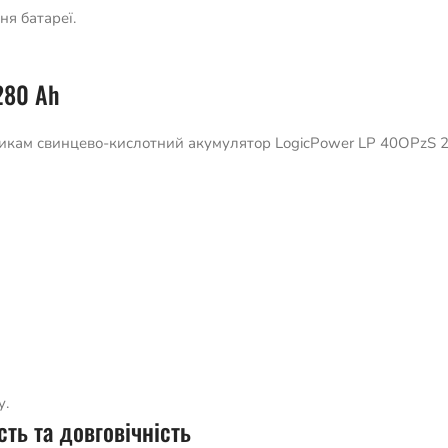
я батареї.
280 Ah
икам свинцево-кислотний акумулятор LogicPower LP 40OPzS 2V
у.
ть та довговічність