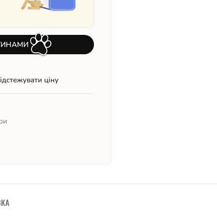
ТИНАМИ
ідстежувати ціну
ри
ВКА