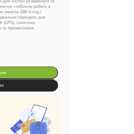
й для систем резервного та
печує стабільну роботу в
 ємність 280 А·год і
Ідеально підходить для
Ж (UPS), сонячних
я та промислових
шик
аз