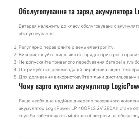
Обслуговування та заряд акумулятора L
Батарея належить до класу обслуговуваних акумулятор
обслуговування.
Регулярно перевіряйте рівень електроліту.
Використовуйте лише якісні зарядні пристрої з прав
Не допускайте тривалого перебування батареї в глиб
Дотримуйтесь рекомендацій виробника щодо температ
Для доливання використовуйте тільки дистильовану в
Чому варто купити акумулятор LogicPow
Якщо необхідне надійне джерело резервного живлення
акумулятор LogicPower LP 40OPzS 2V 280Ah стане опти
служби забезпечують мінімальні витрати на обслугову