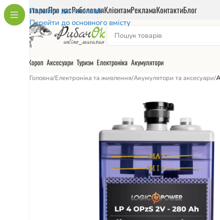
Каталог
Про нас
Риболовля
Клієнтам
Реклама
Контакти
Блог
Перейти до навігації
Перейти до основного вмісту
Короп
Аксесуари
Туризм
Електроніка
Акумулятори
Головна
/
Електроніка та живлення
/
Акумулятори та аксесуари
/
А