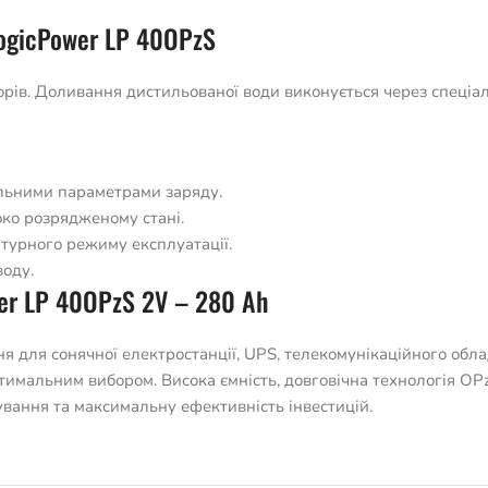
ogicPower LP 40OPzS
ів. Доливання дистильованої води виконується через спеціаль
ильними параметрами заряду.
око розрядженому стані.
урного режиму експлуатації.
оду.
er LP 40OPzS 2V – 280 Ah
 для сонячної електростанції, UPS, телекомунікаційного обл
мальним вибором. Висока ємність, довговічна технологія OPzS
вання та максимальну ефективність інвестицій.