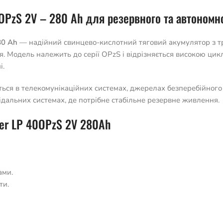
0OPzS 2V – 280 Ah для резервного та автоном
80 Ah
— надійний свинцево-кислотний тяговий акумулятор з т
 Модель належить до серії OPzS і відрізняється високою цикл
і.
ся в телекомунікаційних системах, джерелах безперебійного 
відальних системах, де потрібне стабільне резервне живлення.
wer LP 40OPzS 2V 280Ah
ами.
ти.