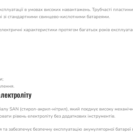
ксплуатації в умовах високих навантажень. Трубчасті пластини
ні зі стандартними свинцево-кислотними батареями.
електричні характеристики протягом багатьох років експлуатац
и;
влення.
електроліту
лу SAN (стирол-акрил-нітрил), який поєднує високу механічну 
вати рівень електроліту без додаткових інструментів.
я та забезпечує безпечну експлуатацію акумуляторної батареї 