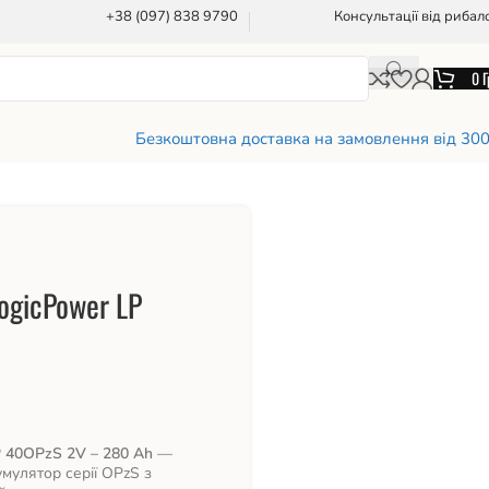
+38 (097) 838 9790
Консультації від рибал
0
Г
Безкоштовна доставка на замовлення від 30
ogicPower LP
 40OPzS 2V – 280 Ah
—
мулятор серії OPzS з