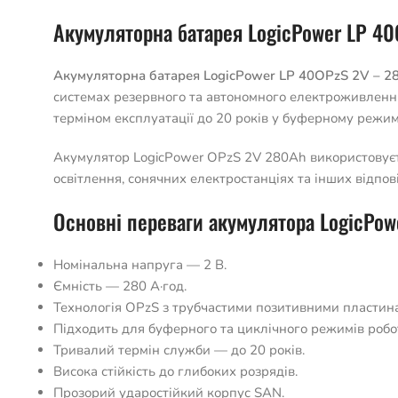
Акумуляторна батарея LogicPower LP 4
Акумуляторна батарея LogicPower LP 40OPzS 2V – 2
системах резервного та автономного електроживлення.
терміном експлуатації до 20 років у буферному режим
Акумулятор LogicPower OPzS 2V 280Ah використовуєть
освітлення, сонячних електростанціях та інших відпо
Основні переваги акумулятора LogicPo
Номінальна напруга — 2 В.
Ємність — 280 А·год.
Технологія OPzS з трубчастими позитивними пластин
Підходить для буферного та циклічного режимів робо
Тривалий термін служби — до 20 років.
Висока стійкість до глибоких розрядів.
Прозорий ударостійкий корпус SAN.