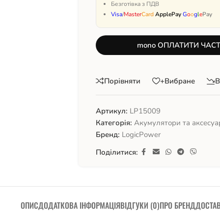
Безготівка з ПДВ
Visa
/
Master
Card
ApplePay
G
o
o
g
l
e
Pay
mono ОПЛАТИТИ ЧАС
Порівняти
+Вибране
В
Артикул:
LP15009
Категорія:
Акумулятори та аксесуа
Бренд:
LogicPower
Поділитися:
ОПИС
ДОДАТКОВА ІНФОРМАЦІЯ
ВІДГУКИ (0)
ПРО БРЕНД
ДОСТА