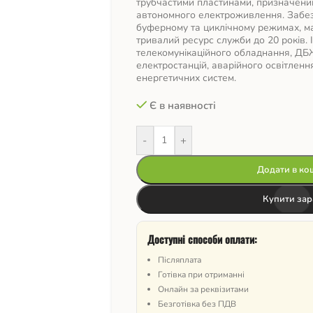
трубчастими пластинами, призначени
автономного електроживлення. Забез
буферному та циклічному режимах, має
тривалий ресурс служби до 20 років. 
телекомунікаційного обладнання, ДБ
електростанцій, аварійного освітленн
енергетичних систем.
Є в наявності
-
+
Додати в ко
Купити зар
Доступні способи оплати:
Післяплата
Готівка при отриманні
Онлайн за реквізитами
Безготівка без ПДВ