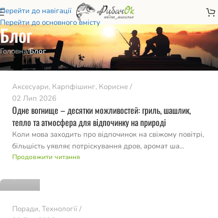
Перейти до навігації
Перейти до основного вмісту
Блог
romvo
Головна
/
Блог
0
Аксесуари
,
Карпфішинг
,
Корисне
02 Лип 2026
Одне вогнище – десятки можливостей: гриль, шашлик,
тепло та атмосфера для відпочинку на природі
Коли мова заходить про відпочинок на свіжому повітрі,
більшість уявляє потріскування дров, аромат ша...
romvo
Продовжити читання
0
Поради
,
Технології