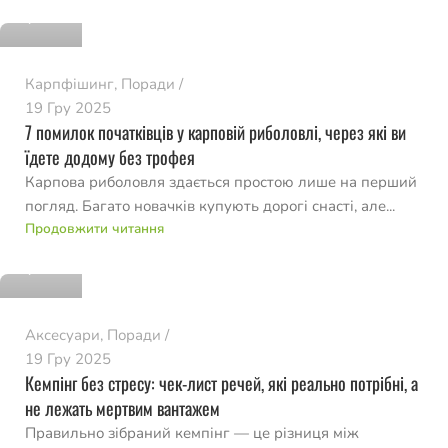
0
Карпфішинг
,
Поради
19 Гру 2025
7 помилок початківців у карповій риболовлі, через які ви
їдете додому без трофея
Карпова риболовля здається простою лише на перший
погляд. Багато новачків купують дорогі снасті, але...
romvo
Продовжити читання
0
Аксесуари
,
Поради
19 Гру 2025
Кемпінг без стресу: чек-лист речей, які реально потрібні, а
не лежать мертвим вантажем
Правильно зібраний кемпінг — це різниця між