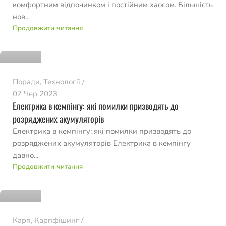
комфортним відпочинком і постійним хаосом. Більшість
нов...
romvo
Продовжити читання
0
Поради
,
Технології
07 Чер 2023
Електрика в кемпінгу: які помилки призводять до
розряджених акумуляторів
Електрика в кемпінгу: які помилки призводять до
розряджених акумуляторів Електрика в кемпінгу
давно...
romvo
Продовжити читання
0
Карп
,
Карпфішинг