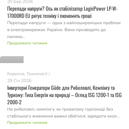
20 Бер 2026
Перепади напруги? Ось як стабілізатор LogicPower LP-W-
17000RD EU рятує техніку і економить гроші
Перепади напруги — одна з найпоширеніших проблем
в електромережах України. Вони призводять до
поломо...
romvo
Продовжити читання
0
Корисне
,
Технології
29 Січ 2026
Інверторні Генератори Güde для Риболовлі, Кемпінгу та
Туризму: Тиха Енергія на природі – Огляд ISG 1200-1 та ISG
2000-2
На риболовлі, кемпінгу чи тривалому турпоході без
стабільного живлення важко обійтися: зарядити ехол...
romvo
Продовжити читання