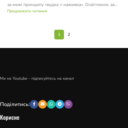
за межі принципу «вудка + наживка». Освітлення, за...
Продовжити читання
1
2
Ми на Youtube – підписуйтесь на канал
Поділитись:
Корисне