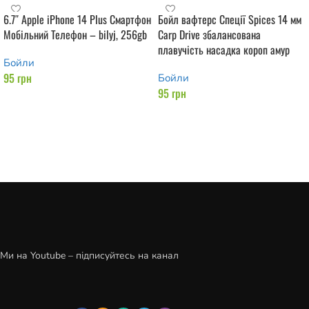
6.7″ Apple iPhone 14 Plus Смартфон
Бойл вафтерс Спеції Spices 14 мм
Мобільний Телефон – bilyj, 256gb
Carp Drive збалансована
плавучість насадка короп амур
Бойли
95
грн
Бойли
95
грн
Додати в кошик
Додати в кошик
Ми на Youtube – підписуйтесь на канал