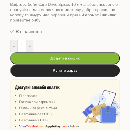
Вафтерс бойл Carp Drive Spices 10 мм зі збалансованою
плавучістю для волосяного монтажу добре працює по
коропу та амуру має виразний пряний аромат і швидко
привертає рибу
Є в наявності
-
+
Додати в кошик
Купити зараз
Доступні способи оплати:
Післяплата
Готівка при отриманні
Онлайн за реквізитами
Безготівка без ПДВ
Безготівка з ПДВ
Visa
/
Master
Card
ApplePay
G
o
o
g
l
e
Pay