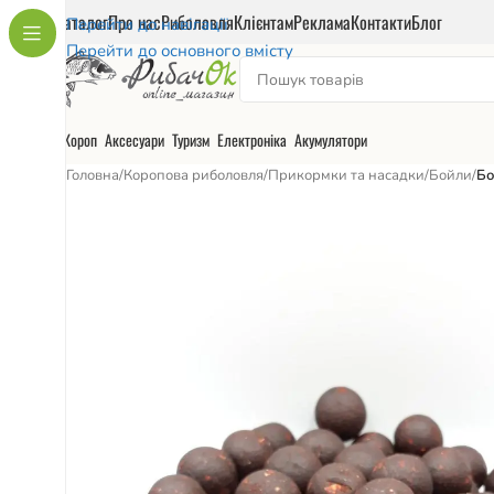
Каталог
Про нас
Риболовля
Клієнтам
Реклама
Контакти
Блог
Перейти до навігації
Перейти до основного вмісту
Короп
Аксесуари
Туризм
Електроніка
Акумулятори
Головна
/
Коропова риболовля
/
Прикормки та насадки
/
Бойли
/
Бо