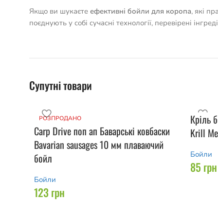
Якщо ви шукаєте
ефективні бойли для коропа
, які п
поєднують у собі сучасні технології, перевірені інгре
Супутні товари
Кріль б
РОЗПРОДАНО
Carp Drive поп ап Баварські ковбаски
Krill M
Bavarian sausages 10 мм плаваючий
Бойли
бойл
85
грн
Бойли
123
грн