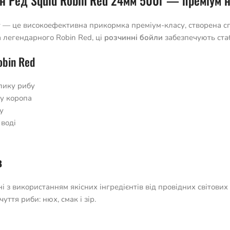
ін Ред Squid Robin Red 24мм 500г — преміум 
г
— це високоефективна прикормка преміум-класу, створена спе
 легендарного Robin Red, ці
розчинні бойли
забезпечують стаб
obin Red
лику рибу
у коропа
у
 воді
в
і з використанням якісних інгредієнтів від провідних світових
уття риби: нюх, смак і зір.