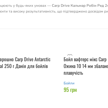
рацюють у будь-яких умовах —
Carp Drive Кальмар Робін Ред 
дієнти та високу результативність, що підтверджено досвідом р
орошно Carp Drive Antarctic
Бойл вафтерс мікс Carp 
eal 250 г Данія для бойлів
Ожина 10 14 мм збалан
плавучість
Бойли
95
грн