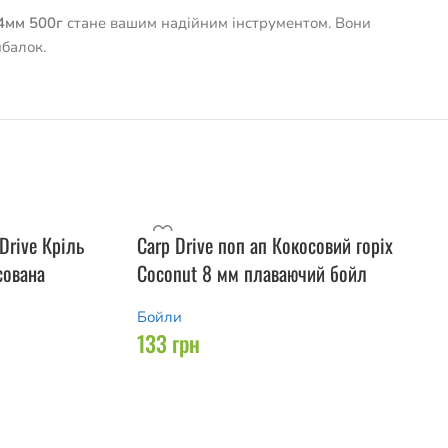
24мм 500г
стане вашим надійним інструментом. Вони
ибалок.
Drive Кріль
Carp Drive поп ап Кокосовий горіх
сована
Coconut 8 мм плаваючий бойл
Бойли
133
грн