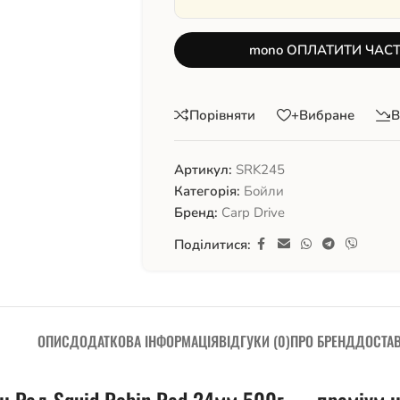
mono ОПЛАТИТИ ЧАС
Порівняти
+Вибране
В
Артикул:
SRK245
Категорія:
Бойли
Бренд:
Carp Drive
Поділитися:
ОПИС
ДОДАТКОВА ІНФОРМАЦІЯ
ВІДГУКИ (0)
ПРО БРЕНД
ДОСТА