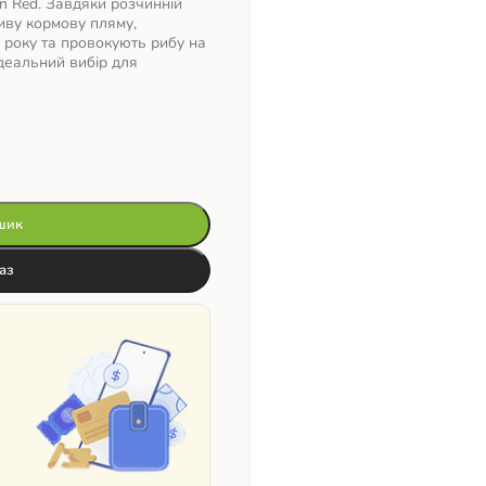
n Red. Завдяки розчинній
иву кормову пляму,
 року та провокують рибу на
деальний вибір для
шик
аз