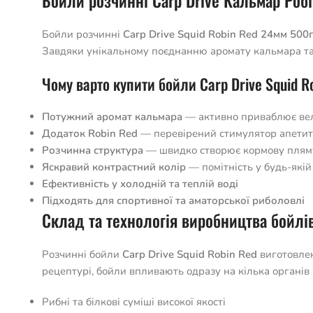
Бойли розчинні Carp Drive Кальмар Роб
Бойли розчинні
Carp Drive Squid Robin Red 24мм 500
Завдяки унікальному поєднанню аромату кальмара та
Чому варто купити бойли Carp Drive Squid R
Потужний аромат кальмара
— активно приваблює ве
Додаток Robin Red
— перевірений стимулятор апетит
Розчинна структура
— швидко створює кормову плям
Яскравий контрастний колір
— помітність у будь-якій
Ефективність у холодній та теплій воді
Підходять для спортивної та аматорської риболовлі
Склад та технологія виробництва бойлі
Розчинні бойли
Carp Drive Squid Robin Red
виготовлен
рецептурі, бойли впливають одразу на кілька органів ч
Рибні та білкові суміші високої якості