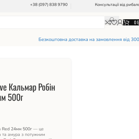
+38 (097) 838 9790
Консультації від рибал
0
Г
Безкоштовна доставка на замовлення від 30
ive Кальмар Робін
мм 500г
n Red 24мм 500г
— це
 та амура з потужним