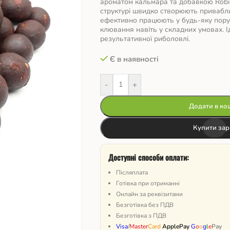
ароматом кальмара та добавкою Robi
структурі швидко створюють привабл
ефективно працюють у будь-яку пору
клювання навіть у складних умовах. І
результативної риболовлі.
Є в наявності
-
+
Додати в ко
Купити зар
Доступні способи оплати:
Післяплата
Готівка при отриманні
Онлайн за реквізитами
Безготівка без ПДВ
Безготівка з ПДВ
Visa
/
Master
Card
ApplePay
G
o
o
g
l
e
Pay