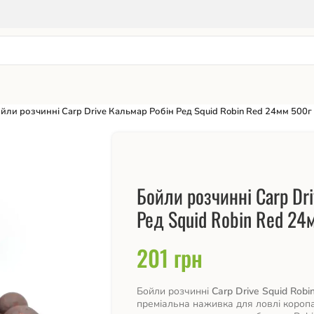
йли розчинні Carp Drive Кальмар Робін Ред Squid Robin Red 24мм 500г
Бойли розчинні Carp Dr
Ред Squid Robin Red 24
201
грн
Бойли розчинні
Carp Drive Squid Robi
преміальна наживка для ловлі коропа