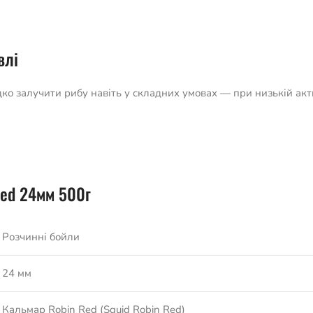
влі
о залучити рибу навіть у складних умовах — при низькій акти
Red 24мм 500г
Розчинні бойли
24 мм
Кальмар Robin Red (Squid Robin Red)