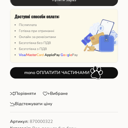
Доступні способи оплати:
Післяплата
Готівка при отриманні
Онлайн за реквізитами
Безготівка без ПДВ
Безготівка з ПДВ
Visa
/
Master
Card
ApplePay
G
o
o
g
l
e
Pay
mono ОПЛАТИТИ ЧАСТИНАМИ
Порівняти
+Вибране
Відстежувати ціну
Артикул:
870000322