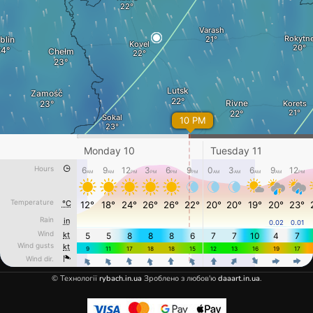
© Технології
rybach.in.ua
Зроблено з любов'ю
daaart.in.ua
.