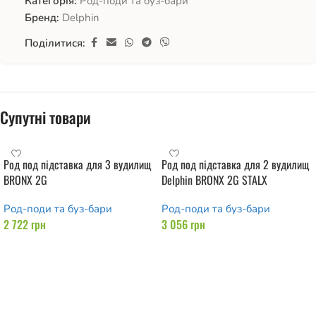
Категорія:
Род-поди та буз-бари
Бренд:
Delphin
Поділитися:
Супутні товари
Род под підставка для 3 вудилищ
Род под підставка для 2 вудилищ
BRONX 2G
Delphin BRONX 2G STALX
Род-поди та буз-бари
Род-поди та буз-бари
2 722
грн
3 056
грн
Додати в кошик
Додати в кошик