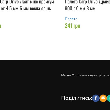
Carp Drive Лайт мікс преміум
Пелетс Carp Drive Драйв
 кг 4.5 мм 6 мм весна осінь
900 г 6 мм 8 мм
Пелетс
н
241
грн
Ми на Youtube – підписуйтесь
Поділитись: