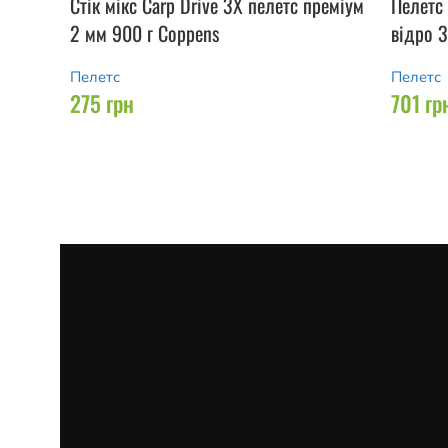
Стік мікс Carp Drive 3X пелетс преміум
Пелетс 
2 мм 900 г Coppens
відро 3
Пелетс
Пелетс
275
грн
701
гр