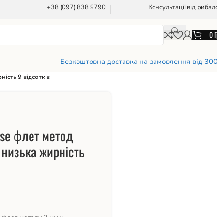
+38 (097) 838 9790
Консультації від рибал
0
Г
Безкоштовна доставка на замовлення від 30
ність 9 відсотків
rse флет метод
 низька жирність