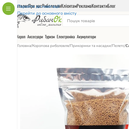
Каталог
Про нас
Риболовля
Клієнтам
Реклама
Контакти
Блог
Перейти до навігації
Перейти до основного вмісту
Короп
Аксесуари
Туризм
Електроніка
Акумулятори
Головна
/
Коропова риболовля
/
Прикормки та насадки
/
Пелетс
/
C