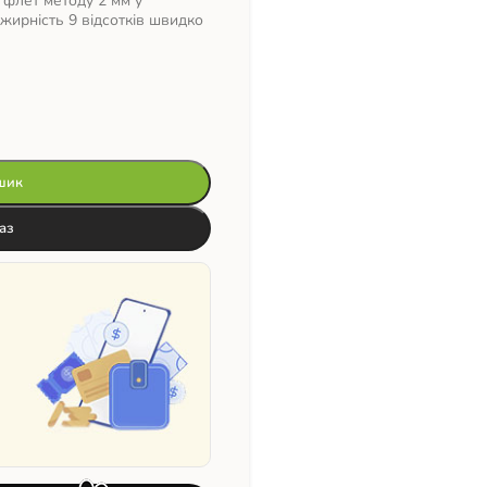
 флет методу 2 мм у
 жирність 9 відсотків швидко
шик
аз