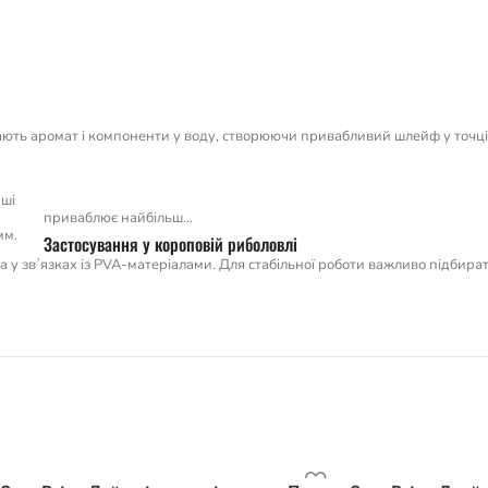
ють аромат і компоненти у воду, створюючи привабливий шлейф у точці л
аші
приваблює найбільш…
мм.
Застосування у короповій риболовлі
 та у звʼязках із PVA-матеріалами. Для стабільної роботи важливо підбира