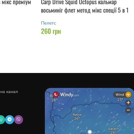
 мікс преміум
Carp Drive Squid Octopus кальмар
восьминіг флет метод мікс спеції 5 в 1
Пелетс
260
грн
 на канал