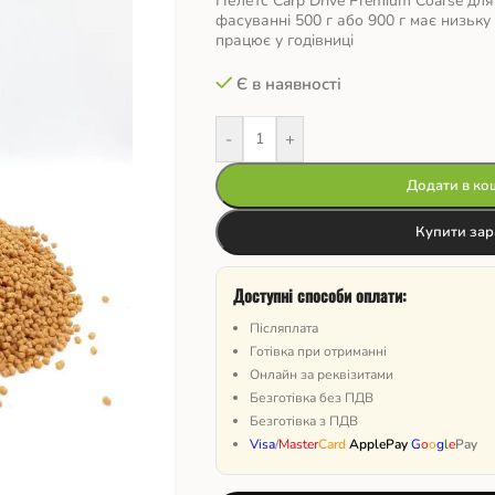
Пелетс Carp Drive Premium Coarse для
фасуванні 500 г або 900 г має низьку
працює у годівниці
Є в наявності
-
+
Додати в ко
Купити зар
Доступні способи оплати:
Післяплата
Готівка при отриманні
Онлайн за реквізитами
Безготівка без ПДВ
Безготівка з ПДВ
Visa
/
Master
Card
ApplePay
G
o
o
g
l
e
Pay