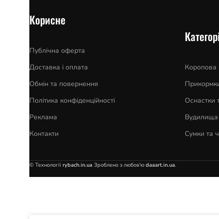
Корисне
Категорі
Публічна оферта
Доставка і оплата
Коропова
Обмін та повернення
Прикормки
Політика конфіденційності
Оснастки 
Реклама
Вудилища 
Контакти
Сумки та 
© Технології
rybach.in.ua
Зроблено з любов'ю
daaart.in.ua
.