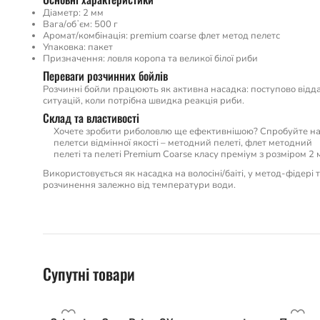
Діаметр: 2 мм
Вага/обʼєм: 500 г
Аромат/комбінація: premium coarse флет метод пелетс
Упаковка: пакет
Призначення: ловля коропа та великої білої риби
Переваги розчинних бойлів
Розчинні бойли працюють як активна насадка: поступово відда
ситуацій, коли потрібна швидка реакція риби.
Склад та властивості
Хочете зробити риболовлю ще ефективнішою? Спробуйте н
пелетси відмінної якості – методний пелеті, флет методний
пелеті та пелеті Premium Coarse класу преміум з розміром 2 
Використовується як насадка на волосіні/баіті, у метод-фідері
розчинення залежно від температури води.
Супутні товари