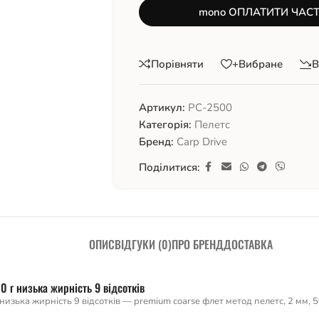
mono ОПЛАТИТИ ЧАС
Порівняти
+Вибране
В
Артикул:
PC-2500
Категорія:
Пелетс
Бренд:
Carp Drive
Поділитися:
ОПИС
ВІДГУКИ (0)
ПРО БРЕНД
ДОСТАВКА
0 г низька жирність 9 відсотків
низька жирність 9 відсотків — premium coarse флет метод пелетс, 2 мм, 5