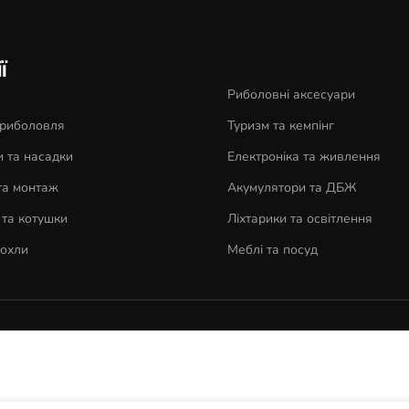
ї
Риболовні аксесуари
 риболовля
Туризм та кемпінг
 та насадки
Електроніка та живлення
та монтаж
Акумулятори та ДБЖ
та котушки
Ліхтарики та освітлення
чохли
Меблі та посуд