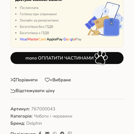
Післяплата
Готівка при отриманні
Онлайн за реквізитами
Безготівка без ПДВ
Безготівка з ПДВ
Visa
/
Master
Card
ApplePay
G
o
o
g
l
e
Pay
mono ОПЛАТИТИ ЧАСТИНАМИ
Порівняти
+Вибране
Відстежувати ціну
Артикул:
767000043
Категорія:
Чоботи і черевики
Бренд:
Delphin