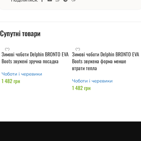
Поділитися:
Супутні товари
Зимові чоботи Delphin BRONTO EVA
Зимові чоботи Delphin BRONTO EVA
Boots звужені зручна посадка
Boots звужена форма менше
втрати тепла
Чоботи і черевики
1 482
грн
Чоботи і черевики
1 482
грн
Додати в кошик
Додати в кошик