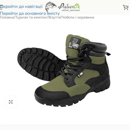
Перейти до навігації
Перейти до основного вмісту
Головна
/
Туризм та кемпінг
/
Взуття
/
Чоботи і черевики
Натисніть, щоб збільшити