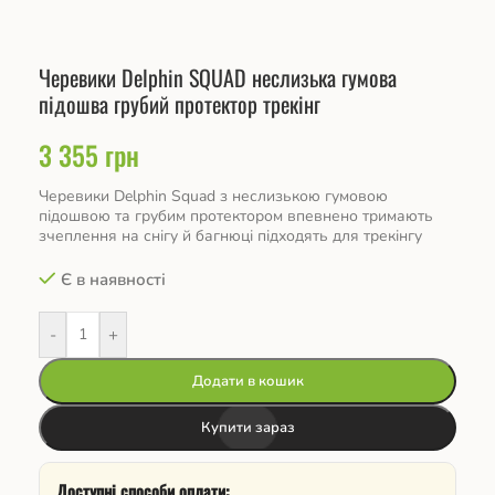
Черевики Delphin SQUAD неслизька гумова
підошва грубий протектор трекінг
3 355
грн
Черевики Delphin Squad з неслизькою гумовою
підошвою та грубим протектором впевнено тримають
зчеплення на снігу й багнюці підходять для трекінгу
Є в наявності
-
+
Додати в кошик
Купити зараз
Доступні способи оплати: