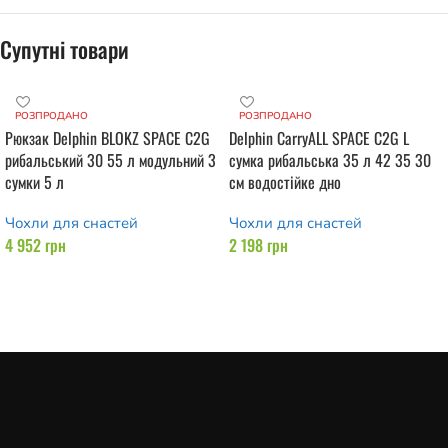
Супутні товари
РОЗПРОДАНО
РОЗПРОДАНО
Рюкзак Delphin BLOKZ SPACE C2G
Delphin CarryALL SPACE C2G L
рибальський 30 55 л модульний 3
сумка рибальська 35 л 42 35 30
сумки 5 л
см водостійке дно
Чохли для снастей
Чохли для снастей
4 952
грн
2 198
грн
Читати далі
Читати далі