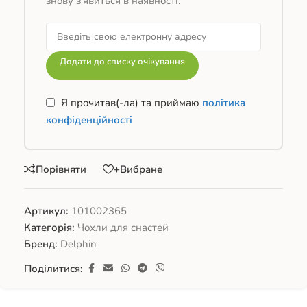
знову з’явиться в наявності.
Додати до списку очікування
Я прочитав(-ла) та приймаю
політика
конфіденційності
Порівняти
+Вибране
Артикул:
101002365
Категорія:
Чохли для снастей
Бренд:
Delphin
Поділитися: