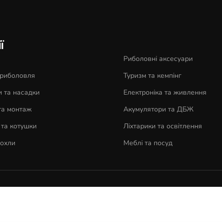
ї
Риболовні аксесуари
 риболовля
Туризм та кемпінг
 та насадки
Електроніка та живлення
та монтаж
Акумулятори та ДБЖ
та котушки
Ліхтарики та освітлення
чохли
Меблі та посуд