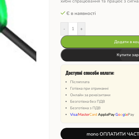
хибні спрацювання та працює з сигна
Є в наявності
-
+
Додати в ко
Купити зар
Доступні способи оплати:
Післяплата
Готівка при отриманні
Онлайн за реквізитами
Безготівка без ПДВ
Безготівка з ПДВ
Visa
/
Master
Card
ApplePay
G
o
o
g
l
e
Pay
mono ОПЛАТИТИ ЧАС