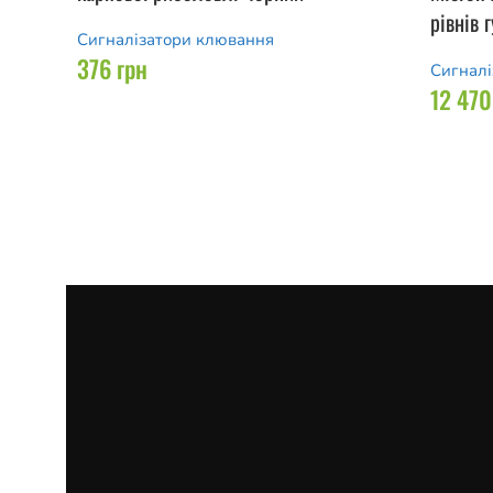
рівнів 
Сигналізатори клювання
376
грн
Сигналі
12 47