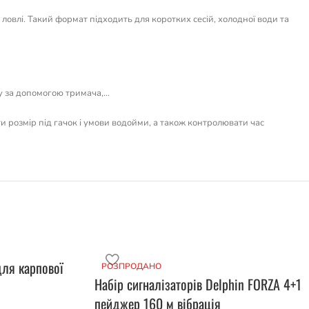
овлі. Такий формат підходить для коротких сесій, холодної води та
у за допомогою тримача,…
ти розмір під гачок і умови водойми, а також контролювати час
для карпової
РОЗПРОДАНО
Набір сигналізаторів Delphin FORZA 4+1
пейджер 160 м вібрація