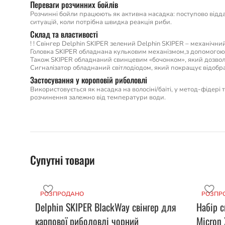
Переваги розчинних бойлів
Розчинні бойли працюють як активна насадка: поступово відда
ситуацій, коли потрібна швидка реакція риби.
Склад та властивості
! ! Свінгер Delphin SKIPER зелений Delphin SKIPER – механічни
Головка SKIPER обладнана кульковим механізмом,з допомогою
Також SKIPER обладнаний свинцевим «бочонком», який дозволя
Сигналізатор обладнаний світлодіодом, який покращує відобр
Застосування у короповій риболовлі
Використовується як насадка на волосіні/баіті, у метод-фідері
розчинення залежно від температури води.
Супутні товари
РОЗПРОДАНО
РОЗПР
Delphin SKIPER BlackWay свінгер для
Набір с
карпової риболовлі чорний
Micron 