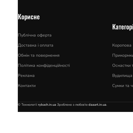
Корисне
Категорі
Публічна оферта
Доставка і оплата
Коропова
Обмін та повернення
Прикормки
Політика конфіденційності
Оснастки 
Реклама
Вудилища 
Контакти
Сумки та 
© Технології
rybach.in.ua
Зроблено з любов'ю
daaart.in.ua
.