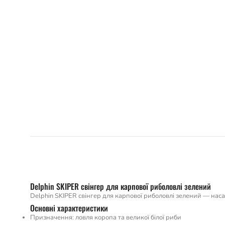
Delphin SKIPER свінгер для карпової риболовлі зелений
Delphin SKIPER свінгер для карпової риболовлі зелений — наса
Основні характеристики
Призначення: ловля коропа та великої білої риби