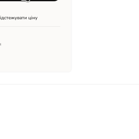
ідстежувати ціну
я