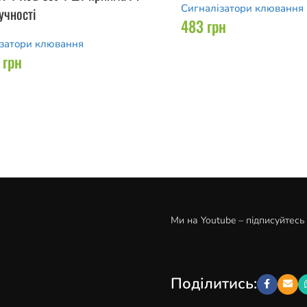
Сигналізатори клювання
гучності
483
грн
затори клювання
0
грн
Ми на Youtube – підписуйтесь
Поділитись: