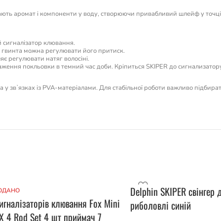
ють аромат і компоненти у воду, створюючи привабливий шлейф у точці л
й сигналізатор клювання.
 гвинта можна регулювати його притиск.
є регулювати натяг волосіні.
аження покльовки в темний час доби. Кріпиться SKIPER до сигнализатор
 та у звʼязках із PVA-матеріалами. Для стабільної роботи важливо підбира
Delphin SKIPER свінгер 
ОДАНО
игналізаторів клювання Fox Mini
риболовлі синій
X 4 Rod Set 4 шт приймач 7