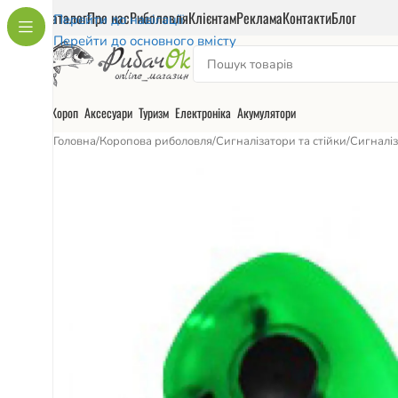
Каталог
Про нас
Риболовля
Клієнтам
Реклама
Контакти
Блог
Перейти до навігації
Перейти до основного вмісту
Короп
Аксесуари
Туризм
Електроніка
Акумулятори
Головна
/
Коропова риболовля
/
Сигналізатори та стійки
/
Сигналі