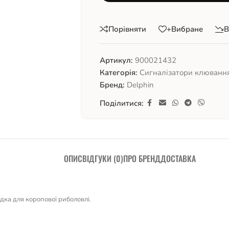
Порівняти
+Вибране
В
Артикул:
900021432
Категорія:
Сигналізатори клюванн
Бренд:
Delphin
Поділитися:
ОПИС
ВІДГУКИ (0)
ПРО БРЕНД
ДОСТАВКА
дка для коропової риболовлі.