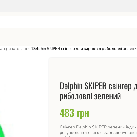
затори клювання
/
Delphin SKIPER свінгер для карпової риболовлі зелен
Delphin SKIPER свінгер 
риболовлі зелений
483
грн
Свінгер Delphin SKIPER зелений інди
регульованою вагою забезпечує рівни