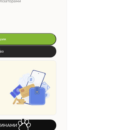
лізаторами
шик
аз
ТИНАМИ