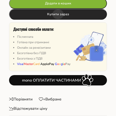
Додати в кошик
Купити зараз
Доступні способи оплати:
Післяплата
Готівка при отриманні
Онлайн за реквізитами
Безготівка без ПДВ
Безготівка з ПДВ
Visa
/
Master
Card
ApplePay
G
o
o
g
l
e
Pay
mono ОПЛАТИТИ ЧАСТИНАМИ
Порівняти
+Вибране
Відстежувати ціну