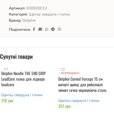
Артикул:
830920012
Категорія:
Щипці свердла і голки
Бренд:
Delphin
Поділитися:
Супутні товари
Delphin Needle THE END GRIP
РОЗПРОДАНО
LeadCore голка для лідкора
Delphin Curved Forceps 15 см
leadcore
вигнуті щипці для риболовлі
знімач гачка нержавіюча сталь
Щипці свердла і голки
170
грн
Щипці свердла і голки
257
грн
Додати в кошик
Читати далі