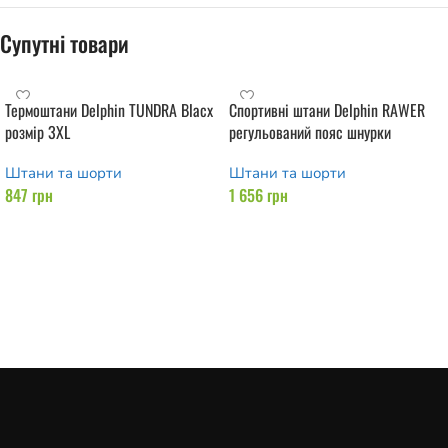
Супутні товари
Термоштани Delphin TUNDRA Blacx
Спортивні штани Delphin RAWER
розмір 3XL
регульований пояс шнурки
Штани та шорти
Штани та шорти
847
грн
1 656
грн
Додати в кошик
Додати в кошик