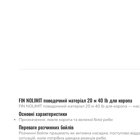
FIN NOLIMIT поводочний матеріал 20 м 40 lb для коропа
FIN NOLIMIT поводочний матеріал 20 м 40 lb для коропа — нас
Основні характеристики
Призначення: ловля коропа та великої білої риби
Переваги розчинних бойлів
Розчинні бойли працюють як активна насадка: поступово відда
ситуацій, коли потрібна швидка реакція риби.