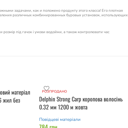
жными задачами, как и положено продукту этого класса! Его плотная
отовления различных комбинированных буровых установок, использующих
ти розмір під гачок і умови водойми, а також контролювати час
овий матеріал
РОЗПРОДАНО
Delphin Strong Carp коропова волосінь
6 жил без
0.32 мм 1200 м жовта
Повідцеві матеріали
784
грн