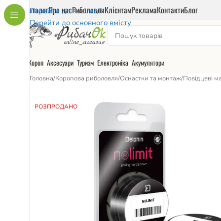
Каталог
Про нас
Риболовля
Клієнтам
Реклама
Контакти
Блог
Перейти до навігації
Перейти до основного вмісту
Короп
Аксесуари
Туризм
Електроніка
Акумулятори
Головна
/
Коропова риболовля
/
Оснастки та монтаж
/
Повідцеві м
РОЗПРОДАНО