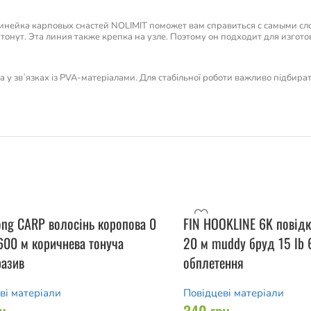
инейка карповых снастей NOLIMIT поможет вам справиться с самыми сло
 тонут. Эта линия также крепка на узле. Поэтому он подходит для изг
 та у звʼязках із PVA-матеріалами. Для стабільної роботи важливо підбира
ong CARP волосінь коропова 0
FIN HOOKLINE 6K повідк
600 м коричнева тонуча
20 м muddy бруд 15 lb 
разив
обплетення
ві матеріали
Повідцеві матеріали
н
340
грн