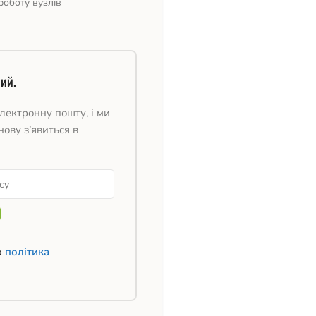
роботу вузлів
ий.
лектронну пошту, і ми
нову з’явиться в
ю
політика