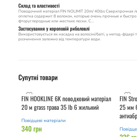
Склад та властивості
Поводочний матеріал FIN NOLIMIT 20m/ 40lbs Сверхпрочная л
оплетка содержит 8 волокон, которые очень прочные и быстро
фторуглеродные или жесткие лески. С…
Застосування у короповій риболовлі
Використовується як насадка на волосіні/баіті, у метод-фідері
розчинення залежно від температури води.
Супутні товари
FIN HOOKLINE 6K поводковий матеріал
FIN Str
20 м grass трава 35 lb 6 жильний
25 мм 
антиаб
Повідцеві матеріали
340
грн
Повідце
336
гр