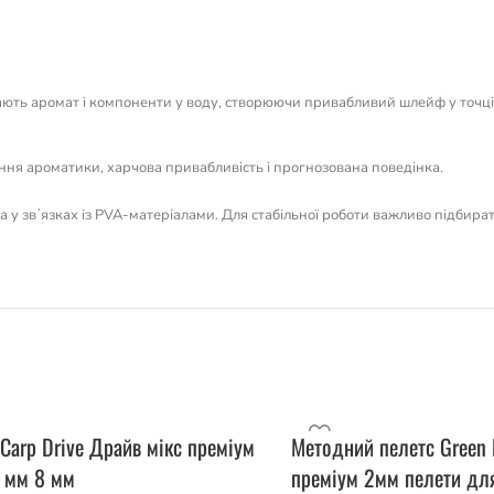
ють аромат і компоненти у воду, створюючи привабливий шлейф у точці л
ення ароматики, харчова привабливість і прогнозована поведінка.
 та у звʼязках із PVA-матеріалами. Для стабільної роботи важливо підбира
Carp Drive Драйв мікс преміум
Методний пелетс Green 
6 мм 8 мм
преміум 2мм пелети дл