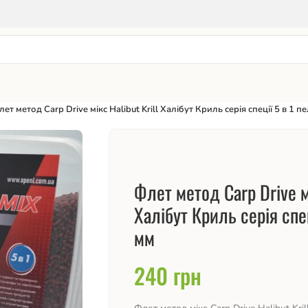
лет метод Carp Drive мікс Halibut Krill Халібут Криль серія спеції 5 в 1 п
Флет метод Carp Drive мі
Халібут Криль серія спец
мм
240
грн