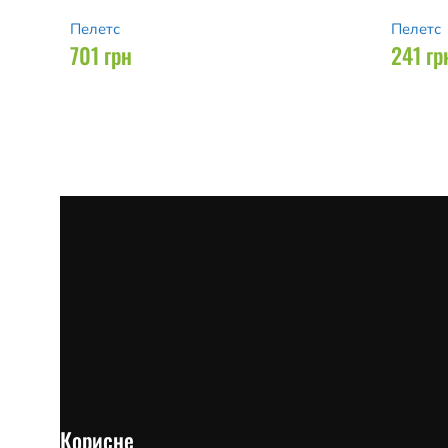
Пелетс
Пелетс
701
грн
241
гр
Корисне