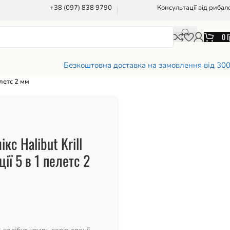
+38 (097) 838 9790
Консультації від рибал
0
Г
Безкоштовна доставка на замовлення від 30
елетс 2 мм
кс Halibut Krill
ії 5 в 1 пелетс 2