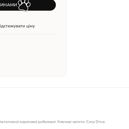
ТИНАМИ
ідстежувати ціну
езультативної коропової риболовлі. Ключові запити: Carp Drive.