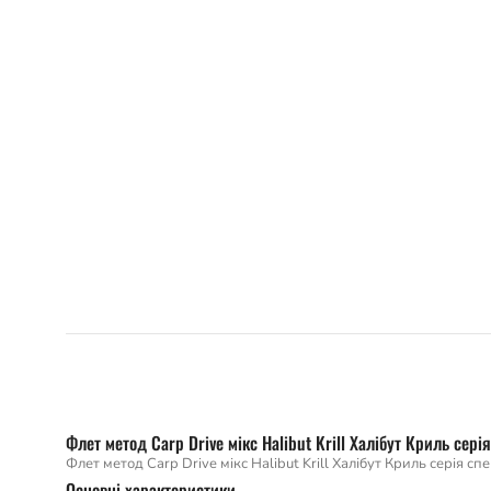
Флет метод Carp Drive мікс Halibut Krill Халібут Криль серія
Флет метод Carp Drive мікс Halibut Krill Халібут Криль серія спе
Основні характеристики