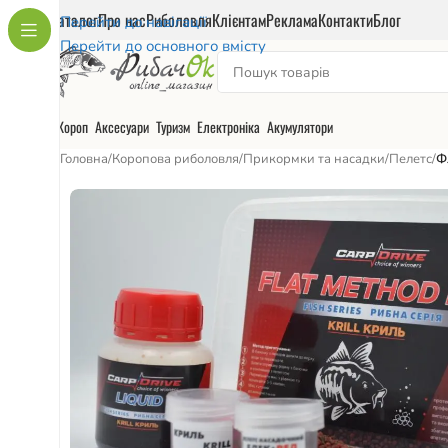
Каталог
Про нас
Риболовля
Клієнтам
Реклама
Контакти
Блог
Перейти до навігації
Перейти до основного вмісту
Короп
Аксесуари
Туризм
Електроніка
Акумулятори
Головна
/
Коропова риболовля
/
Прикормки та насадки
/
Пелетс
/
Ф