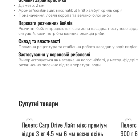
Діаметр: 2 мм
Аромат/комбінація: мікс halibut krill халібут криль серія
Призначення: ловля коропа та великої білої риби
Переваги розчинних бойлів
Розчинні бойли працюють як активна насадка: поступово відда
ситуацій, коли потрібна швидка реакція риби.
Склад та властивості
Поживна рецептура та стабільна робота насадки у воді: виділ
Застосування у короповій риболовлі
Використовується як насадка на волосіні/баіті, у метод-фідері
розчинення залежно від температури води.
Супутні товари
Пелетс Carp Drive Лайт мікс преміум
Пелетс 
відро 3 кг 4.5 мм 6 мм весна осінь
900 г 