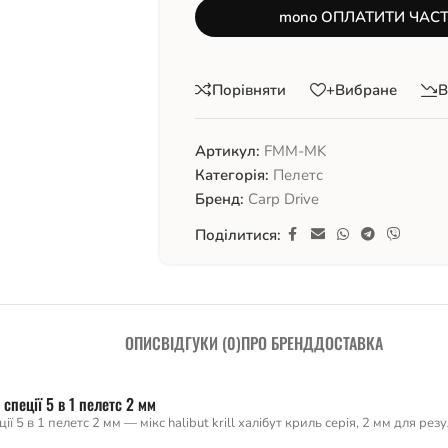
mono ОПЛАТИТИ ЧАС
Порівняти
+Вибране
В
Артикул:
FMM-МK
Категорія:
Пелетс
Бренд:
Carp Drive
Поділитися:
ОПИС
ВІДГУКИ (0)
ПРО БРЕНД
ДОСТАВКА
 спеції 5 в 1 пелетс 2 мм
ції 5 в 1 пелетс 2 мм — мікс halibut krill халібут криль серія, 2 мм для р