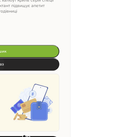
l халібут криль серія спеції
ктант підвищує апетит
одівниці
шик
аз