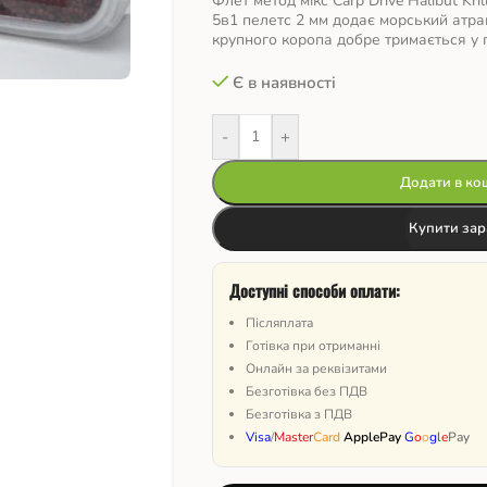
Флет метод мікс Carp Drive Halibut Kril
5в1 пелетс 2 мм додає морський атра
крупного коропа добре тримається у г
Є в наявності
-
+
Додати в ко
Купити зар
Доступні способи оплати:
Післяплата
Готівка при отриманні
Онлайн за реквізитами
Безготівка без ПДВ
Безготівка з ПДВ
Visa
/
Master
Card
ApplePay
G
o
o
g
l
e
Pay