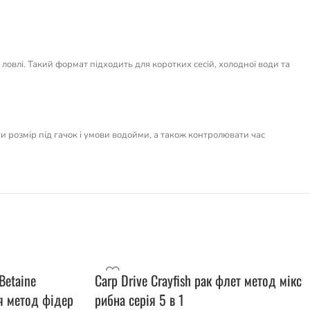
овлі. Такий формат підходить для коротких сесій, холодної води та
ти розмір під гачок і умови водойми, а також контролювати час
Betaine
Carp Drive Crayfish рак флет метод мікс
я метод фідер
рибна серія 5 в 1