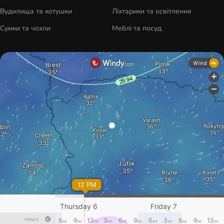
Вудилища та котушки
Ліхтарики та освітлення
Сумки та чохли
Меблі та посуд