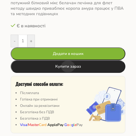
потужний білковий мікс белачан печінка для флет
методу швидко приваблює коропа амура працює у ПВА
та методних годівницях
Є в наявності
-
+
Додати в кошик
Купити зараз
Доступні способи оплати:
Післяплата
Готівка при отриманні
Онлайн за реквізитами
Безготівка без ПДВ
Безготівка з ПДВ
Visa
/
Master
Card
ApplePay
G
o
o
g
l
e
Pay