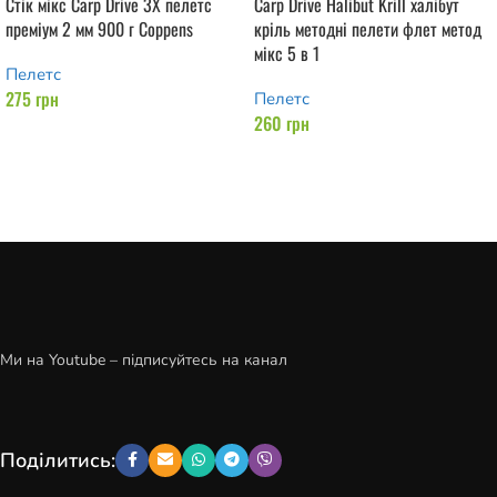
Стік мікс Carp Drive 3X пелетс
Carp Drive Halibut Krill халібут
преміум 2 мм 900 г Coppens
кріль методні пелети флет метод
мікс 5 в 1
Пелетс
275
грн
Пелетс
260
грн
Додати в кошик
Додати в кошик
Ми на Youtube – підписуйтесь на канал
Поділитись: