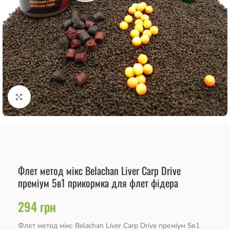
Натисніть, щоб збільшити
Флет метод мікс Belachan Liver Carp Drive
преміум 5в1 прикормка для флет фідера
294
грн
Флет метод мікс Belachan Liver Carp Drive преміум 5в1