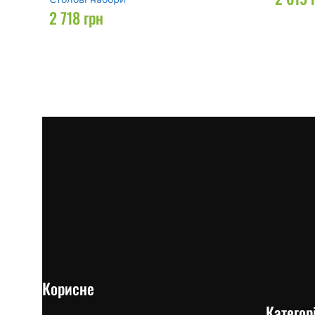
2 718
грн
Корисне
Категорі