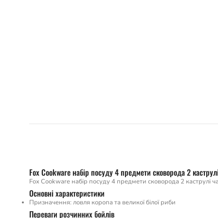
Fox Cookware набір посуду 4 предмети сковорода 2 кастру
Fox Cookware набір посуду 4 предмети сковорода 2 каструлі 
Основні характеристики
Призначення: ловля коропа та великої білої риби
Переваги розчинних бойлів