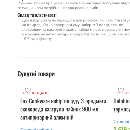
Розчинні бойли працюють як активна насадка: поступово відда
ситуацій, коли потрібна швидка реакція риби.
Склад та властивості
Цей набір ідеально підходить для рибалок, які люблять готу
на природі. Як і в попередньому наборі з 3 предметів, всі
сковорідки та каструлі в цьому наборі мають потовщені стінк
високоякісне антипригарне покриття. Розміри: 13 см висото
19,5 см в діаметрі.
Супутні товари
РОЗПРОДАНО
РОЗПР
Fox Cookware набір посуду 3 предмети
Delphin
сковорода каструля чайник 900 мл
термосу
антипригарний алюміній
Столові
2 619
Столові набори