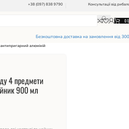
+38 (097) 838 9790
Консультації від рибал
0
Г
Безкоштовна доставка на замовлення від 30
л антипригарний алюміній
уду 4 предмети
айник 900 мл
й