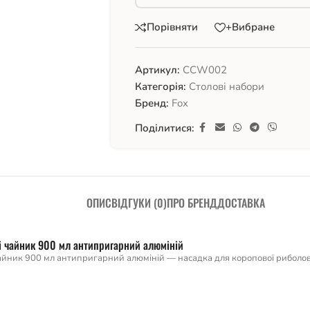
Порівняти
+Вибране
Артикул:
CCW002
Категорія:
Столові набори
Бренд:
Fox
Поділитися:
ОПИС
ВІДГУКИ (0)
ПРО БРЕНД
ДОСТАВКА
лі чайник 900 мл антипригарний алюміній
чайник 900 мл антипригарний алюміній — насадка для коропової риболов