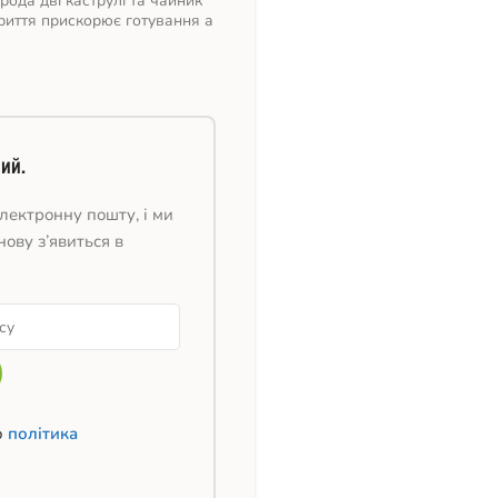
ода дві каструлі та чайник
риття прискорює готування а
ий.
лектронну пошту, і ми
нову з’явиться в
ю
політика