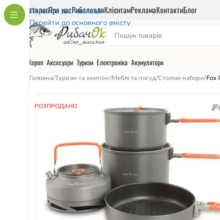
Каталог
Про нас
Риболовля
Клієнтам
Реклама
Контакти
Блог
Перейти до навігації
Перейти до основного вмісту
Короп
Аксесуари
Туризм
Електроніка
Акумулятори
Головна
/
Туризм та кемпінг
/
Меблі та посуд
/
Столові набори
/
Fox 
РОЗПРОДАНО