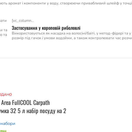
ють аромат і компоненти у воду, створюючи привабливий шлейф у точці л
вати
[vc_column…
Застосування у короповій риболовлі
и та
Використовується як насадка на волосіні/баіті, у метод-фідері та 
ю та
розмір під гачок і умови водойми, а також контролювати час роз
ОДАНО
 Area FullCOOL Carpath
мка 32 5 л набір посуду на 2
 набори
грн