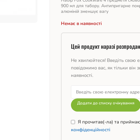
Набір Fox Cookware 4 предмети сковор
900 мл для табору. Антипригарне пок
алюміній зменшує вагу
Немає в наявності
Цей продукт наразі розпродан
Не хвилюйтеся! Введіть свою е
повідомимо вас, як тільки він з
наявності.
Додати до списку очікування
Я прочитав(-ла) та прийма
конфіденційності