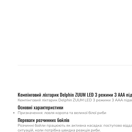
Кемпінговий ліхтарик Delphin ZUUM LED 3 режими 3 AAA пі
Кемпінговий ліхтарик Delphin ZUUM LED 3 режими 3 AAA підві
Основні характеристики
Призначення: ловля коропа та великої білої риби
Переваги розчинних бойлів
Розчинні бойли працюють як активна насадка: поступово відда
ситуацій, коли потрібна швидка реакція риби.