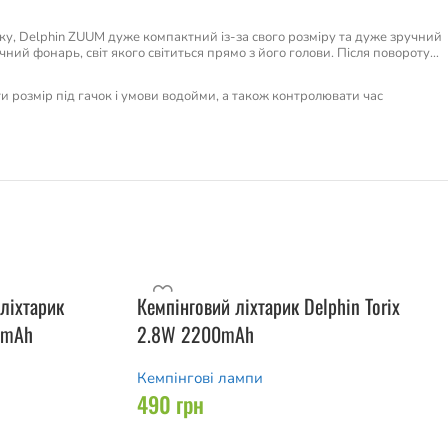
ку, Delphin ZUUM дуже компактний із-за свого розміру та дуже зручний
ний фонарь, світ якого світиться прямо з його голови. Після повороту…
ти розмір під гачок і умови водойми, а також контролювати час
ліхтарик
Кемпінговий ліхтарик Delphin Torix
0mAh
2.8W 2200mAh
Кемпінгові лампи
490
грн