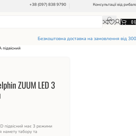
+38 (097) 838 9790
Консультації від рибал
0
Г
Безкоштовна доставка на замовлення від 30
 підвісний
elphin ZUUM LED 3
й
ED підвісний має 3 режими
я намету табору та