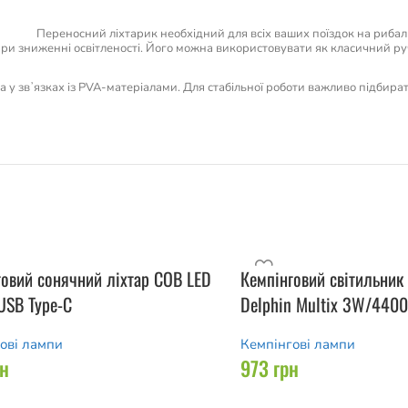
Переносний ліхтарик необхідний для всіх ваших поїздок на рибал
ри зниженні освітленості. Його можна використовувати як класичний руч
 та у звʼязках із PVA-матеріалами. Для стабільної роботи важливо підбира
говий сонячний ліхтар COB LED
Кемпінговий світильник 
USB Type-C
Delphin Multix 3W/440
ові лампи
Кемпінгові лампи
рн
973
грн