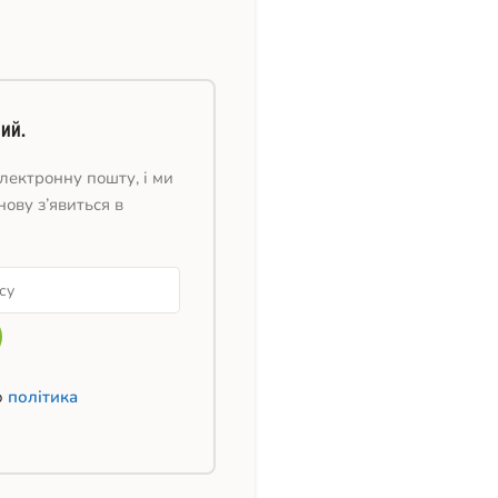
ий.
лектронну пошту, і ми
нову з’явиться в
ю
політика