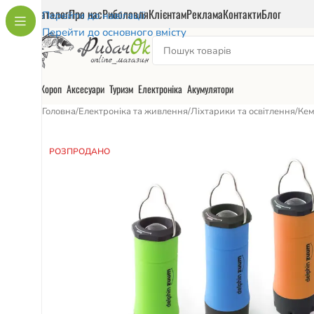
Каталог
Про нас
Риболовля
Клієнтам
Реклама
Контакти
Блог
Перейти до навігації
Перейти до основного вмісту
Короп
Аксесуари
Туризм
Електроніка
Акумулятори
Головна
/
Електроніка та живлення
/
Ліхтарики та освітлення
/
Кем
РОЗПРОДАНО