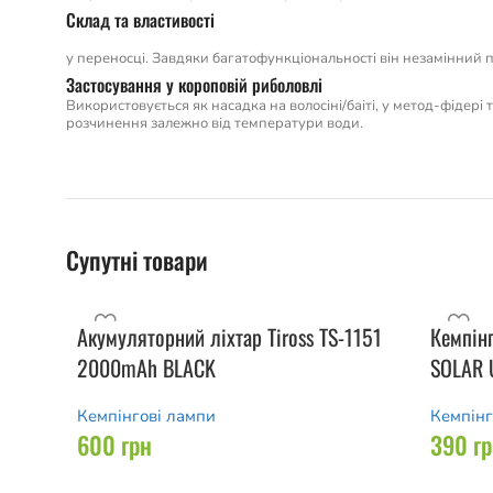
Склад та властивості
у переносці. Завдяки багатофункціональності він незамінний п
Застосування у короповій риболовлі
Використовується як насадка на волосіні/баіті, у метод-фідері
розчинення залежно від температури води.
Супутні товари
Акумуляторний ліхтар Tiross TS-1151
Кемпін
2000mAh BLACK
SOLAR 
Кемпінгові лампи
Кемпінг
600
грн
390
г