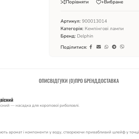
Порівняти
+Вибране
Артикул:
900013014
Категорія:
Кемпінгові лампи
Бренд:
Delphin
Поділитися:
ОПИС
ВІДГУКИ (0)
ПРО БРЕНД
ДОСТАВКА
двісний
сний — насадка для коропової риболовлі.
ють аромат і компоненти у воду, створюючи привабливий шлейф у точці л