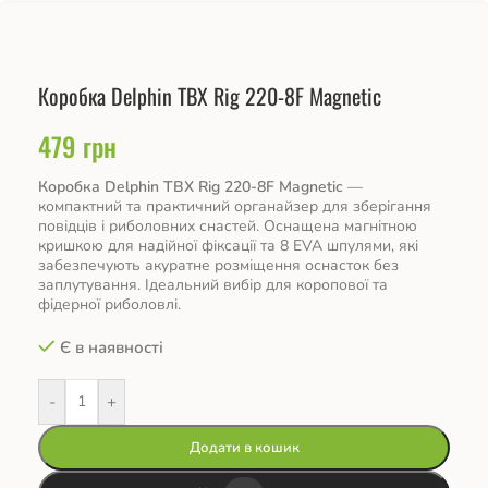
Коробка Delphin TBX Rig 220-8F Magnetic
479
грн
Коробка Delphin TBX Rig 220-8F Magnetic
—
компактний та практичний органайзер для зберігання
повідців і риболовних снастей. Оснащена магнітною
кришкою для надійної фіксації та 8 EVA шпулями, які
забезпечують акуратне розміщення оснасток без
заплутування. Ідеальний вибір для коропової та
фідерної риболовлі.
Є в наявності
-
+
Додати в кошик