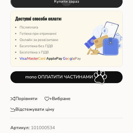
Купити зараз
Доступні способи оплати:
Післяплата
Готівка при отриманні
Онлайн за реквізитами
Безготівка без ПДВ
Безготівка з ПДВ
Visa
/
Master
Card
ApplePay
G
o
o
g
l
e
Pay
mono ОПЛАТИТИ ЧАСТИНАМИ
Порівняти
+Вибране
Відстежувати ціну
Артикул:
101000534