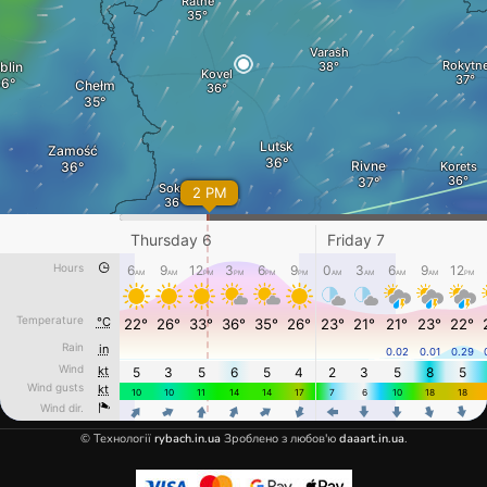
© Технології
rybach.in.ua
Зроблено з любов'ю
daaart.in.ua
.