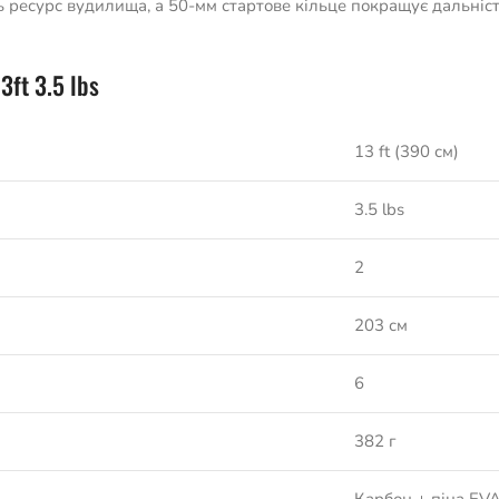
ть ресурс вудилища, а 50-мм стартове кільце покращує дальн
ft 3.5 lbs
13 ft (390 см)
3.5 lbs
2
203 см
6
382 г