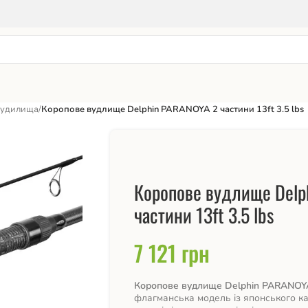
вудилища
/
Коропове вудлище Delphin PARANOYA 2 частини 13ft 3.5 lbs
Коропове вудлище Delp
частини 13ft 3.5 lbs
7 121
грн
Коропове вудлище Delphin PARANOYA 2
флагманська модель із японського к