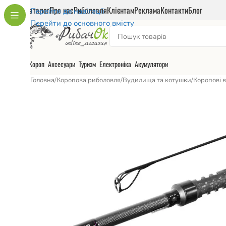
Каталог
Про нас
Риболовля
Клієнтам
Реклама
Контакти
Блог
Перейти до навігації
Перейти до основного вмісту
Короп
Аксесуари
Туризм
Електроніка
Акумулятори
Головна
/
Коропова риболовля
/
Вудилища та котушки
/
Коропові 