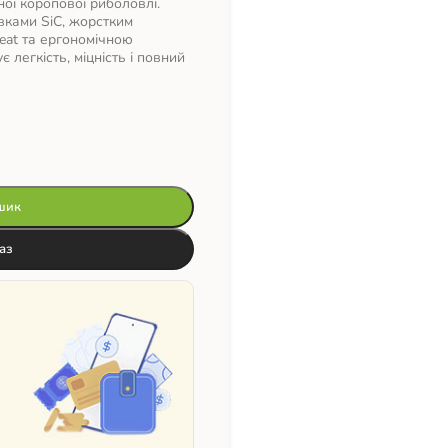
ної коропової риболовлі.
ками SiC, жорстким
at та ергономічною
легкість, міцність і повний
шик
аз