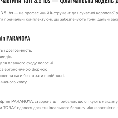
частини 13ft 3.5 lbs — флагманська модель 
3.5 lbs
— це професійний інструмент для сучасної коропової ри
 та преміальні комплектуючі, що забезпечують точні дальні з
hin PARANOYA
 і довговічність.
кидів.
для плавного сходу волосіні.
t з ергономічною формою.
шення ваги без втрати надійності.
вненого хвату.
elphin PARANOYA
, створена для рибалок, що очікують максиму
и TORAY вдалося досягти ідеального балансу між жорсткістю, 