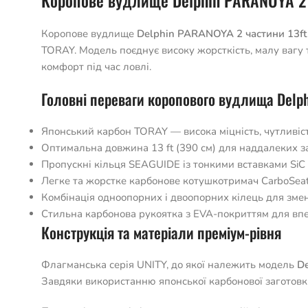
Коропове вудлище Delphin PARANOYA 2 
Коропове вудлище
Delphin PARANOYA 2 частини 13ft 
TORAY. Модель поєднує високу жорсткість, малу вагу
комфорт під час ловлі.
Головні переваги коропового вудлища Delp
Японський карбон TORAY — висока міцність, чутливість
Оптимальна довжина 13 ft (390 см) для наддалеких за
Пропускні кільця SEAGUIDE із тонкими вставками SiC 
Легке та жорстке карбонове котушкотримач CarboSea
Комбінація одноопорних і двоопорних кілець для змен
Стильна карбонова рукоятка з EVA-покриттям для впе
Конструкція та матеріали преміум-рівня
Флагманська серія UNITY, до якої належить модель
D
Завдяки використанню японської карбонової заготовк