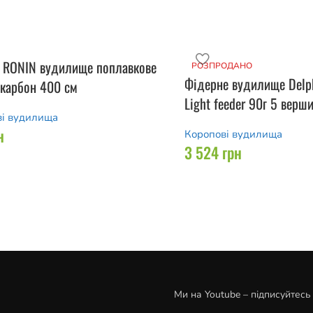
n RONIN вудилище поплавкове
РОЗПРОДАНО
Фідерне вудилище Del
 карбон 400 см
Light feeder 90г 5 верш
ві вудилища
н
Коропові вудилища
3 524
грн
Ми на Youtube – підписуйтесь