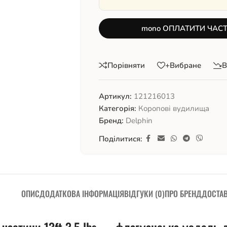
mono ОПЛАТИТИ ЧАС
Порівняти
+Вибране
В
Артикул:
121216013
Категорія:
Коропові вудилища
Бренд:
Delphin
Поділитися:
ОПИС
ДОДАТКОВА ІНФОРМАЦІЯ
ВІДГУКИ (0)
ПРО БРЕНД
ДОСТА