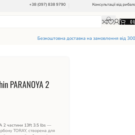
+38 (097) 838 9790
Консультації від рибал
0
Г
Безкоштовна доставка на замовлення від 30
hin PARANOYA 2
 частини 13ft 3.5 lbs
—
арбону TORAY, створена для