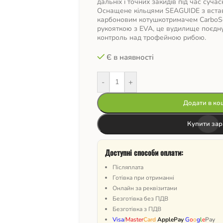
дальніх і точних закидів під час сучас
Оснащене кільцями SEAGUIDE з встав
карбоновим котушкотримачем CarboSe
рукояткою з EVA, це вудилище поєднує 
контроль над трофейною рибою.
Є в наявності
-
+
Додати в ко
Купити зар
Доступні способи оплати:
Післяплата
Готівка при отриманні
Онлайн за реквізитами
Безготівка без ПДВ
Безготівка з ПДВ
Visa
/
Master
Card
ApplePay
G
o
o
g
l
e
Pay