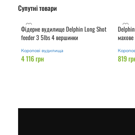
Супутні товари
Фідерне вудилище Delphin Long Shot
Delphi
feeder 3 5lbs 4 вершинки
махове
Коропові вудилища
Коропо
4 116
грн
819
гр