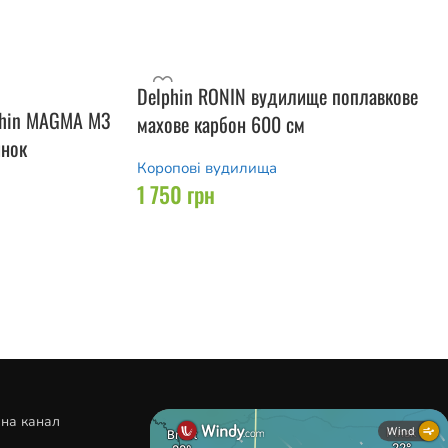
Delphin RONIN вудилище поплавкове
phin MAGMA M3
махове карбон 600 см
инок
Коропові вудилища
1 750
грн
 на канал