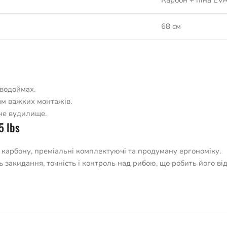
Карбон + піна EV
68 см
 водоймах.
ям важких монтажів.
ьне вудилище.
5 lbs
 карбону, преміальні комплектуючі та продуману ергономіку.
закидання, точність і контроль над рибою, що робить його від