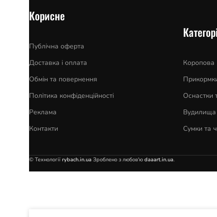
Корисне
Категорі
Публічна оферта
Доставка і оплата
Коропова
Обмін та повернення
Прикормки
Політика конфіденційності
Оснастки 
Реклама
Вудилища 
Контакти
Сумки та 
© Технології
rybach.in.ua
Зроблено з любов'ю
daaart.in.ua
.