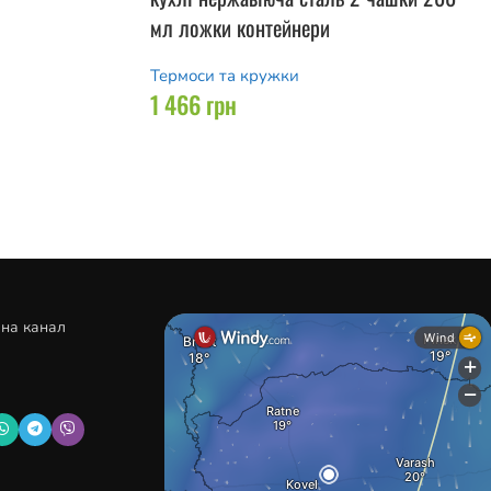
мл ложки контейнери
Термоси та кружки
1 466
грн
 на канал