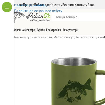
Каталог
Про нас
Риболовля
Клієнтам
Реклама
Контакти
Блог
Перейти до навігації
Перейти до основного вмісту
Короп
Аксесуари
Туризм
Електроніка
Акумулятори
Головна
/
Туризм та кемпінг
/
Меблі та посуд
/
Термоси та кружки
/