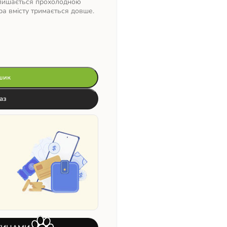
алишається прохолодною
ра вмісту тримається довше.
шик
аз