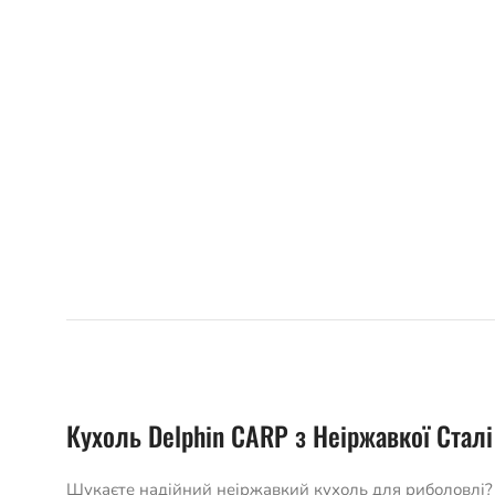
Кухоль Delphin CARP з Неіржавкої Стал
Шукаєте надійний неіржавкий кухоль для риболовлі? К