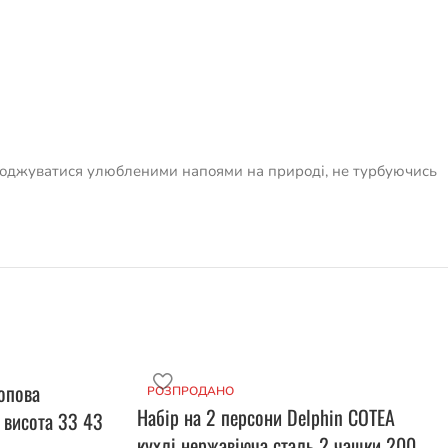
олоджуватися улюбленими напоями на природі, не турбуючись
ропова
РОЗПРОДАНО
Набір на 2 персони Delphin COTEA
 висота 33 43
кухлі нержавіюча сталь 2 чашки 200