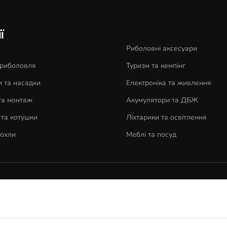
ї
Риболовні аксесуари
 риболовля
Туризм та кемпінг
 та насадки
Електроніка та живлення
та монтаж
Акумулятори та ДБЖ
та котушки
Ліхтарики та освітлення
чохли
Меблі та посуд