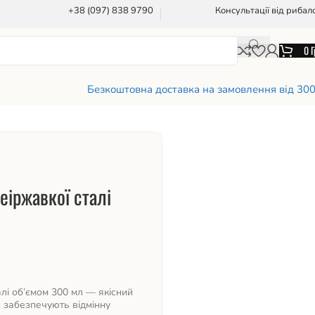
+38 (097) 838 9790
Консультації від рибал
0
Г
Безкоштовна доставка на замовлення від 30
еіржавкої сталі
алі об’ємом 300 мл — якісний
и забезпечують відмінну