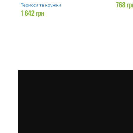
768
гр
Термоси та кружки
1 642
грн