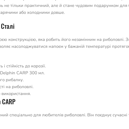
ль не тільки практичний, але й стане чудовим подарунком для 
 гарячими або холодними довше.
 Сталі
оєю конструкцією, яка робить його незамінним на риболовлі. 
зволяє насолоджуватися напоєм у бажаній температурі протягом
і стійкість до корозії.
і Delphin CARP 300 мл.
го рибалку.
ті на риболовлі.
о використання.
n CARP
ний спеціально для любителів риболовлі. Він поєднує сучасні 