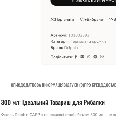
mono ОПЛАТИТИ ЧАС
Порівняти
+Вибране
В
Артикул:
101002393
Категорія:
Термоси та кружки
Бренд:
Delphin
Поділитися:
ОПИС
ДОДАТКОВА ІНФОРМАЦІЯ
ВІДГУКИ (0)
ПРО БРЕНД
ДОСТА
і 300 мл: Ідеальний Товариш для Рибалки
ухоль Delphin CARP з неіржавкої сталі об’ємом 300 мл – це в