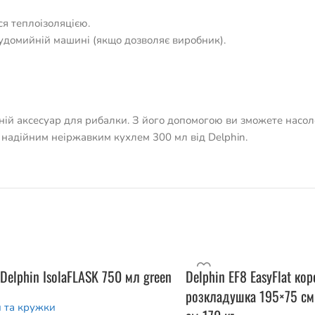
я теплоізоляцією.
удомийній машині (якщо дозволяє виробник).
жній аксесуар для рибалки. З його допомогою ви зможете нас
з надійним неіржавким кухлем 300 мл від Delphin.
Delphin IsolaFLASK 750 мл green
Delphin EF8 EasyFlat ко
розкладушка 195×75 см
 та кружки