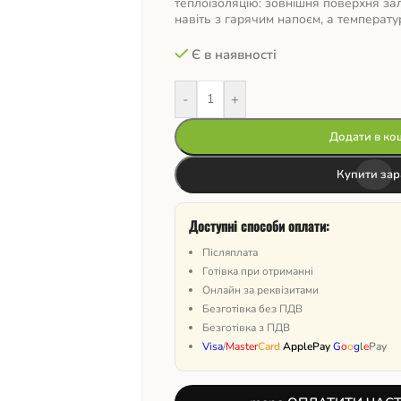
теплоізоляцію: зовнішня поверхня з
навіть з гарячим напоєм, а температу
Є в наявності
-
+
Додати в ко
Купити зар
Доступні способи оплати:
Післяплата
Готівка при отриманні
Онлайн за реквізитами
Безготівка без ПДВ
Безготівка з ПДВ
Visa
/
Master
Card
ApplePay
G
o
o
g
l
e
Pay