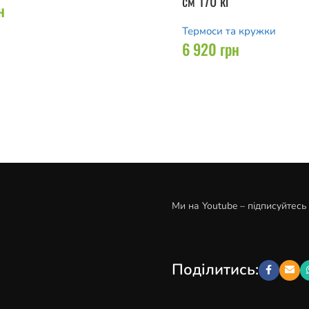
см 170 кг
н
Термоси та кружки
6 920
грн
Ми на Youtube – підписуйтесь
Поділитись: