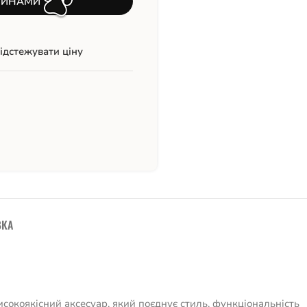
ТИНАМИ
ідстежувати ціну
ВКА
исокоякісний аксесуар, який поєднує стиль, функціональність