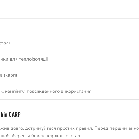
сталь
інки для теплоізоляції
а (карп)
к, кемпінгу, повсякденного використання
phin CARP
жив довго, дотримуйтеся простих правил. Перед першим вик
щоб зберегти блиск неіржавкої сталі.