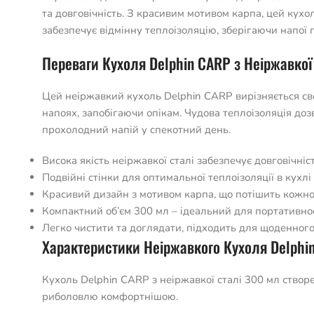
та довговічність. З красивим мотивом карпа, цей кухо
забезпечує відмінну теплоізоляцію, зберігаючи напої
Переваги Кухоля Delphin CARP з Неіржавкої
Цей неіржавкий кухоль Delphin CARP вирізняється св
напоях, запобігаючи опікам. Чудова теплоізоляція до
прохолодний напій у спекотний день.
Висока якість неіржавкої сталі забезпечує довговічність 
Подвійні стінки для оптимальної теплоізоляції в кухл
Красивий дизайн з мотивом карпа, що потішить кожно
Компактний об’єм 300 мл – ідеальний для портативнос
Легко чистити та доглядати, підходить для щоденног
Характеристики Неіржавкого Кухоля Delphi
Кухоль Delphin CARP з неіржавкої сталі 300 мл створе
риболовлю комфортнішою.