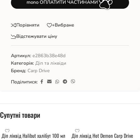
mono ОПЛАТИТИ ЧАСТИНАМИ
Порівняти
+Вибране
Відстежувати ціну
Артикул:
e2863b38e48d
Категорія:
Діп та ліквіди
Бренд:
Carp Drive
Поділитися:
Супутні товари
Діп ліквід Halibut халібут 100 мл
Діп ліквід Hot Demon Carp Drive