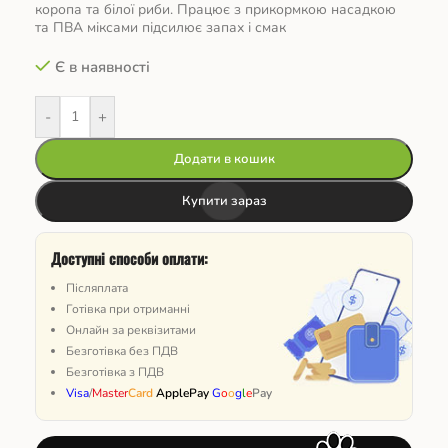
коропа та білої риби. Працює з прикормкою насадкою
та ПВА міксами підсилює запах і смак
Є в наявності
-
+
Додати в кошик
Купити зараз
Доступні способи оплати:
Післяплата
Готівка при отриманні
Онлайн за реквізитами
Безготівка без ПДВ
Безготівка з ПДВ
Visa
/
Master
Card
ApplePay
G
o
o
g
l
e
Pay