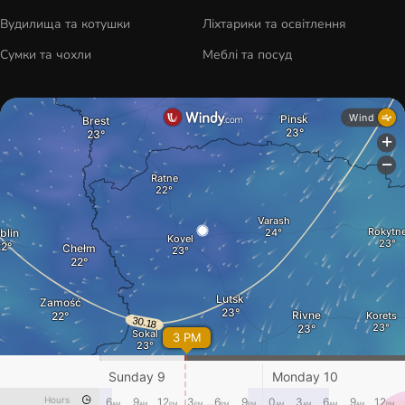
Вудилища та котушки
Ліхтарики та освітлення
Сумки та чохли
Меблі та посуд