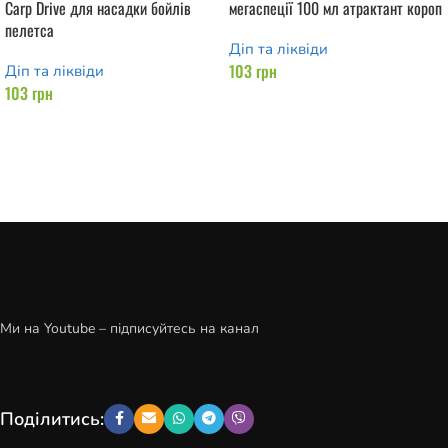
Carp Drive для насадки бойлів
мегаспеції 100 мл атрактант короп
пелетса
Діп та ліквіди
103
грн
Діп та ліквіди
103
грн
Додати в кошик
Додати в кошик
Ми на Youtube – підписуйтесь на канал
Поділитись: