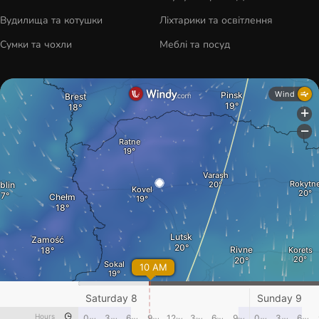
Вудилища та котушки
Ліхтарики та освітлення
Сумки та чохли
Меблі та посуд