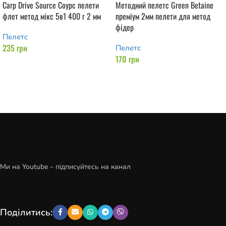
Carp Drive Source Соурс пелети
Методний пелетс Green Betaine
флет метод мікс 5в1 400 г 2 мм
преміум 2мм пелети для метод
фідер
Пелетс
235
грн
Пелетс
170
грн
Додати в кошик
Додати в кошик
Ми на Youtube – підписуйтесь на канал
Поділитись: