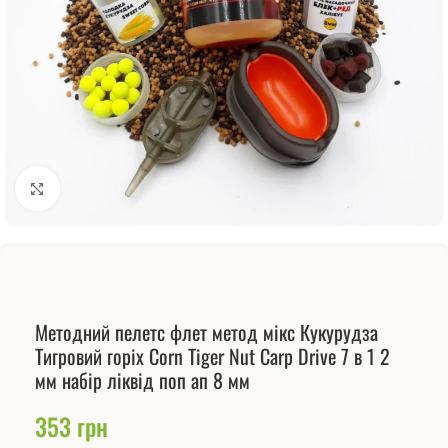
Натисніть, щоб збільшити
Методний пелетс флет метод мікс Кукурудза
Тигровий горіх Corn Tiger Nut Carp Drive 7 в 1 2
мм набір ліквід поп ап 8 мм
353
грн