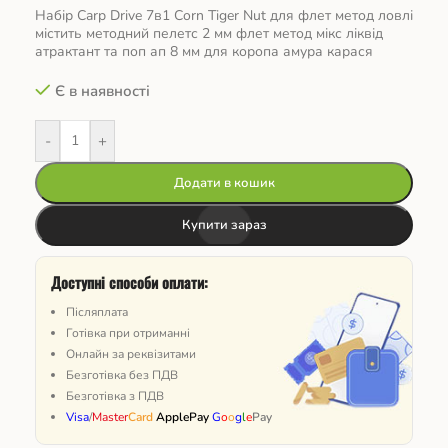
Набір Carp Drive 7в1 Corn Tiger Nut для флет метод ловлі
містить методний пелетс 2 мм флет метод мікс ліквід
атрактант та поп ап 8 мм для коропа амура карася
Є в наявності
-
+
Додати в кошик
Купити зараз
Доступні способи оплати:
Післяплата
Готівка при отриманні
Онлайн за реквізитами
Безготівка без ПДВ
Безготівка з ПДВ
Visa
/
Master
Card
ApplePay
G
o
o
g
l
e
Pay