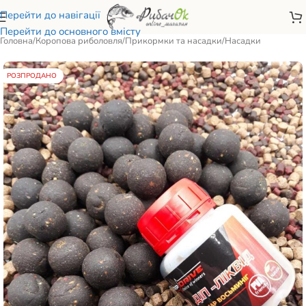
Перейти до навігації
Перейти до основного вмісту
Головна
/
Коропова риболовля
/
Прикормки та насадки
/
Насадки
РОЗПРОДАНО