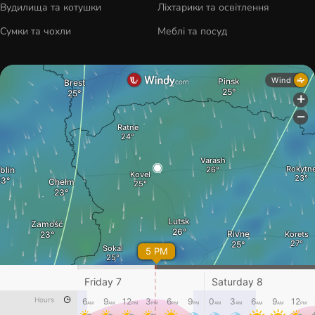
Вудилища та котушки
Ліхтарики та освітлення
Сумки та чохли
Меблі та посуд