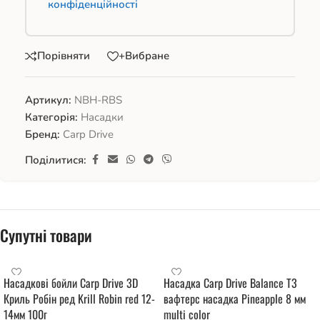
конфіденційності
Порівняти
+Вибране
Артикул:
NBH-RBS
Категорія:
Насадки
Бренд:
Carp Drive
Поділитися:
Супутні товари
Насадкові бойли Carp Drive 3D
Насадка Carp Drive Balance Т3
Криль Робін ред Krill Robin red 12-
вафтерс насадка Pineapple 8 мм
14мм 100г
multi color