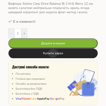
Вафтерс бойли Carp Drive Balance Bi 2 Krill Berry 12 мм
жовто салатові нейтральна плавучість криль ягода
швидкий атрактант для коропа флет метод і волос
Є в наявності
-
+
Додати в кошик
Купити зараз
Доступні способи оплати:
Післяплата
Готівка при отриманні
Онлайн за реквізитами
Безготівка без ПДВ
Безготівка з ПДВ
Visa
/
Master
Card
ApplePay
G
o
o
g
l
e
Pay