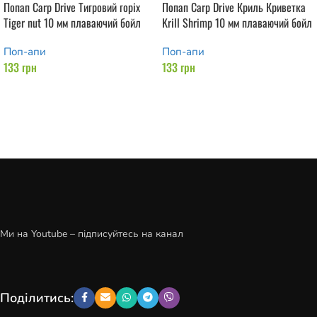
Попап Carp Drive Тигровий горіх
Попап Carp Drive Криль Криветка
Tiger nut 10 мм плаваючий бойл
Krill Shrimp 10 мм плаваючий бойл
Поп-апи
Поп-апи
133
грн
133
грн
Додати в кошик
Додати в кошик
Ми на Youtube – підписуйтесь на канал
Поділитись: