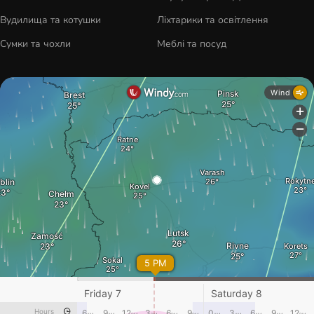
Вудилища та котушки
Ліхтарики та освітлення
Сумки та чохли
Меблі та посуд