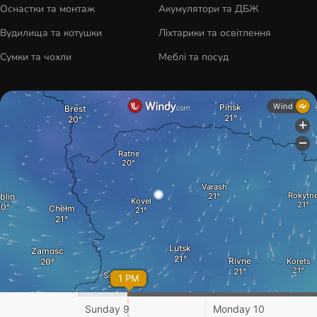
Оснастки та монтаж
Акумулятори та ДБЖ
Вудилища та котушки
Ліхтарики та освітлення
Сумки та чохли
Меблі та посуд