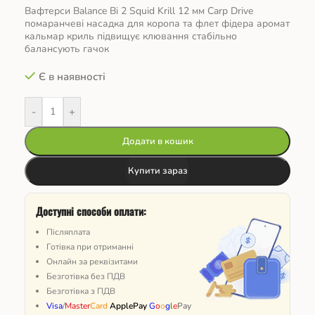
Вафтерси Balance Bi 2 Squid Krill 12 мм Carp Drive
помаранчеві насадка для коропа та флет фідера аромат
кальмар криль підвищує клювання стабільно
балансують гачок
Є в наявності
-
+
Додати в кошик
Купити зараз
Доступні способи оплати:
Післяплата
Готівка при отриманні
Онлайн за реквізитами
Безготівка без ПДВ
Безготівка з ПДВ
Visa
/
Master
Card
ApplePay
G
o
o
g
l
e
Pay