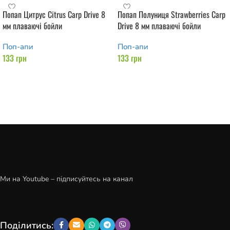
Попап Цитрус Citrus Carp Drive 8
Попап Полуниця Strawberries Carp
мм плаваючі бойли
Drive 8 мм плаваючі бойли
Поп-апи
Поп-апи
133
грн
133
грн
Додати в кошик
Додати в кошик
Ми на Youtube – підписуйтесь на канал
Поділитись: