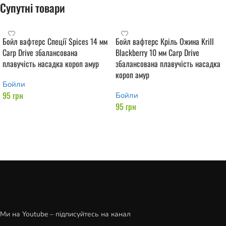
Супутні товари
Бойл вафтерс Спеції Spices 14 мм
Бойл вафтерс Кріль Ожина Krill
Carp Drive збалансована
Blackberry 10 мм Carp Drive
плавучість насадка короп амур
збалансована плавучість насадка
короп амур
Бойли
95
грн
Бойли
95
грн
Додати в кошик
Додати в кошик
Ми на Youtube – підписуйтесь на канал