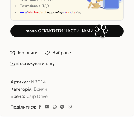
Безготівка з ПДВ
Visa
/
Master
Card
ApplePay
G
o
o
g
l
e
Pay
mono ОПЛАТИТИ ЧАСТИНАМИ
Порівняти
+Вибране
Відстежувати ціну
Артикул:
NBC14
Категорія:
Бойли
Бренд:
Carp Drive
Поділитися: