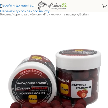
Перейти до навігації
Перейти до основного вмісту
Головна
/
Коропова риболовля
/
Прикормки та насадки
/
Бойли