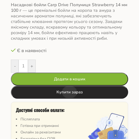
Насадкові бойли Carp Drive Полуниця Strawberry 14 мм
100 г
— це преміальні бойли на коропа та амура з
насиченим ароматом полуниці, які забезпечують
стабільне клювання протягом усього сезону. Завдяки
якісному складу, яскравому кольору та оптимальному
розміру 14 мм, бойли ефективно працюють навіть у
складних умовах і при низькій активності риби.
Є в наявності
-
+
Додати в кошик
Купити зараз
Доступні способи оплати:
Післяплата
Готівка при отриманні
Онлайн за реквізитами
Безготівка без ПДВ