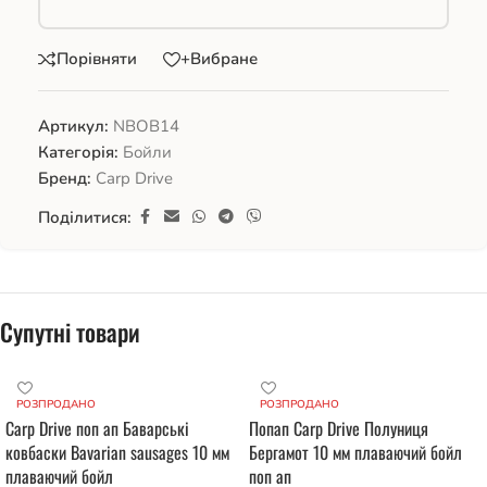
Порівняти
+Вибране
Артикул:
NBOB14
Категорія:
Бойли
Бренд:
Carp Drive
Поділитися:
Супутні товари
РОЗПРОДАНО
РОЗПРОДАНО
Carp Drive поп ап Баварські
Попап Carp Drive Полуниця
ковбаски Bavarian sausages 10 мм
Бергамот 10 мм плаваючий бойл
плаваючий бойл
поп ап