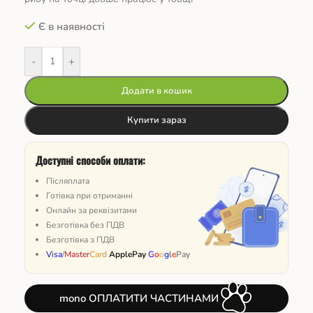
Є в наявності
-
+
Додати в кошик
Купити зараз
Доступні способи оплати:
Післяплата
Готівка при отриманні
Онлайн за реквізитами
Безготівка без ПДВ
Безготівка з ПДВ
Visa
/
Master
Card
ApplePay
G
o
o
g
l
e
Pay
mono ОПЛАТИТИ ЧАСТИНАМИ