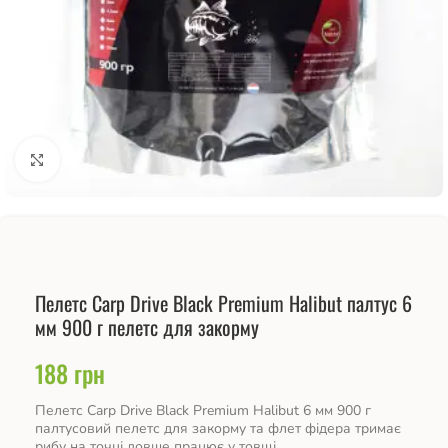
Натисніть, щоб збільшити
Пелетс Carp Drive Black Premium Halibut палтус 6
мм 900 г пелетс для закорму
188
грн
Пелетс Carp Drive Black Premium Halibut 6 мм 900 г
палтусовий пелетс для закорму та флет фідера тримає
рибу на точці довше працює у товщі