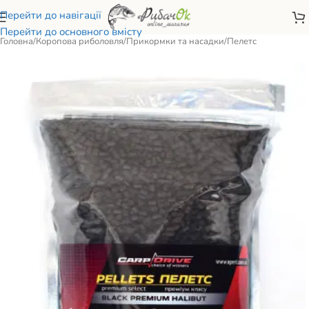
Перейти до навігації
Перейти до основного вмісту
Головна
/
Коропова риболовля
/
Прикормки та насадки
/
Пелетс