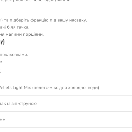
) та підберіть фракцію під вашу насадку.
чі біля гачка.
ння малими порціями
.
у)
 покльовками.
м.
x
Pellets Light Mix (пелетс-мікс для холодної води)
пак із зіп-струною
 мм