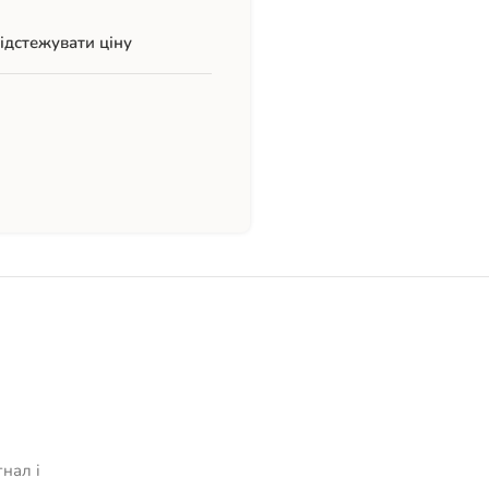
ідстежувати ціну
гнал і