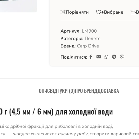
Порівняти
+Вибране
В
Артикул:
LM900
Категорія:
Пелетс
Бренд:
Carp Drive
Поділитися:
ОПИС
ВІДГУКИ (0)
ПРО БРЕНД
ДОСТАВКА
0 г (4,5 мм / 6 мм) для холодної води
кс дрібної фракції для риболовлі в холодній воді,
іксу —
швидко «включити» пасивну рибу
, створити харчовий си