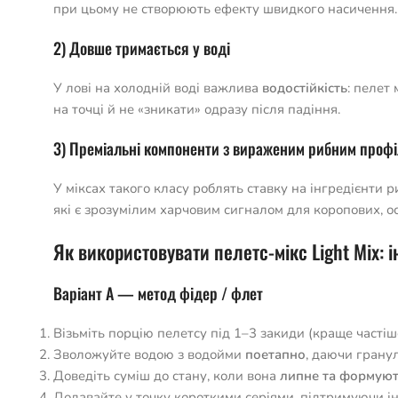
при цьому не створюють ефекту швидкого насичення.
2) Довше тримається у воді
У лові на холодній воді важлива
водостійкість
: пелет
на точці й не «зникати» одразу після падіння.
3) Преміальні компоненти з вираженим рибним проф
У міксах такого класу роблять ставку на інгредієнти
які є зрозумілим харчовим сигналом для коропових, ос
Як використовувати пелетс-мікс Light Mix: і
Варіант A — метод фідер / флет
Візьміть порцію пелетсу під 1–3 закиди (краще частіш
Зволожуйте водою з водойми
поетапно
, даючи гранул
Доведіть суміш до стану, коли вона
липне та формуют
Додавайте у точку короткими серіями, підтримуючи і