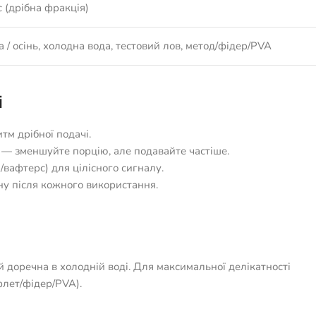
 (дрібна фракція)
 / осінь, холодна вода, тестовий лов, метод/фідер/PVA
і
итм дрібної подачі.
» — зменшуйте порцію, але подавайте частіше.
вафтерс) для цілісного сигналу.
уну після кожного використання.
й доречна в холодній воді. Для максимальної делікатності
флет/фідер/PVA).