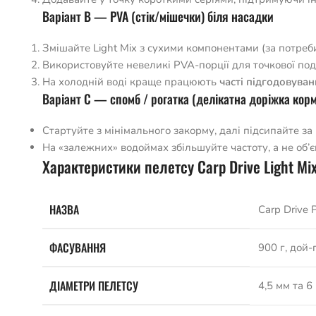
Варіант B — PVA (стік/мішечки) біля насадки
Змішайте Light Mix з сухими компонентами (за потреби
Використовуйте невеликі PVA-порції для точкової пода
На холодній воді краще працюють
часті підгодовува
Варіант C — спомб / рогатка (делікатна доріжка корм
Стартуйте з мінімального закорму, далі підсипайте за
На «залежних» водоймах збільшуйте частоту, а не об’є
Характеристики пелетсу Carp Drive Light Mi
НАЗВА
Carp Drive 
ФАСУВАННЯ
900 г, дой-
ДІАМЕТРИ ПЕЛЕТСУ
4,5 мм та 6