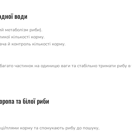
одної води
й метаболізм риби).
ликої кількості корму.
ча й контроль кількості корму.
 багато частинок на одиницю ваги та стабільно тримати рибу в 
оропа та білої риби
иці/плями корму та спонукають рибу до пошуку,