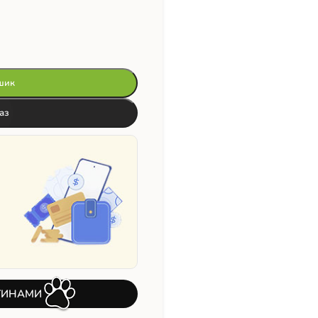
шик
аз
ТИНАМИ