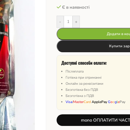
Є в наявності
-
+
Додати в ко
Купити зар
Доступні способи оплати:
Післяплата
Готівка при отриманні
Онлайн за реквізитами
Безготівка без ПДВ
Безготівка з ПДВ
Visa
/
Master
Card
ApplePay
G
o
o
g
l
e
Pay
mono ОПЛАТИТИ ЧАС