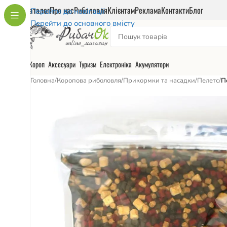
Каталог
Про нас
Риболовля
Клієнтам
Реклама
Контакти
Блог
Перейти до навігації
Перейти до основного вмісту
Короп
Аксесуари
Туризм
Електроніка
Акумулятори
Головна
/
Коропова риболовля
/
Прикормки та насадки
/
Пелетс
/
П