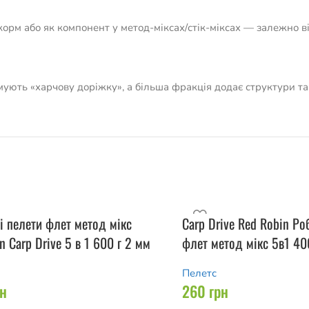
корм або як компонент у метод-міксах/стік-міксах — залежно ві
ують «харчову доріжку», а більша фракція додає структури та 
і пелети флет метод мікс
Carp Drive Red Robin Ро
n Carp Drive 5 в 1 600 г 2 мм
флет метод мікс 5в1 40
Пелетс
рн
260
грн