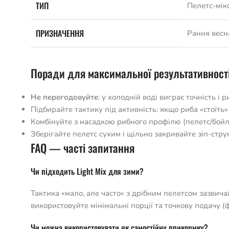
ТИП
Пелетс-мікс
ПРИЗНАЧЕННЯ
Рання весна
Поради для максимальної результативност
Не перегодовуйте
: у холодній воді виграє точність і р
Підбирайте тактику під активність: якщо риба «стоїть
Комбінуйте з насадкою рибного профілю (пелетс/бойл/
Зберігайте пелетс сухим і щільно закривайте зіп-стр
FAQ — часті запитання
Чи підходить Light Mix для зими?
Тактика «мало, але часто» з дрібним пелетсом зазвича
використовуйте мінімальні порції та точкову подачу (
Чи можна використовувати як самостійну прикормку?