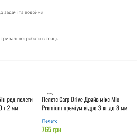
д задачі та водойми.
тривалішої роботи в точці.
бін ред пелети
Пелетс Carp Drive Драйв мікс Mix
0 г 2 мм
Premium преміум відро 3 кг до 8 мм
Пелетс
765
грн