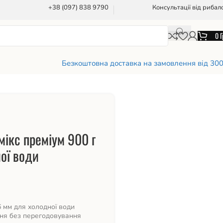
+38 (097) 838 9790
Консультації від рибал
0
Г
Безкоштовна доставка на замовлення від 30
мікс преміум 900 г
ої води
 6 мм для холодної води
ння без перегодовування