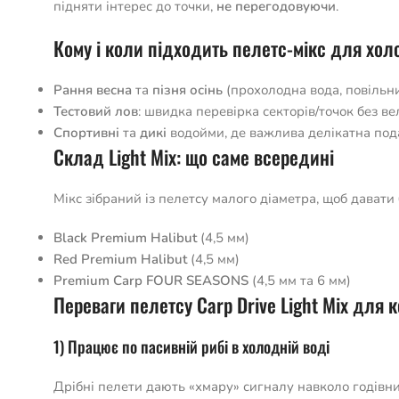
підняти інтерес до точки,
не перегодовуючи
.
Кому і коли підходить пелетс-мікс для хол
Рання весна
та
пізня осінь
(прохолодна вода, повільни
Тестовий лов
: швидка перевірка секторів/точок без ве
Спортивні
та
дикі
водойми, де важлива делікатна пода
Склад Light Mix: що саме всередині
Мікс зібраний із пелетсу малого діаметра, щоб давати
Black Premium Halibut
(4,5 мм)
Red Premium Halibut
(4,5 мм)
Premium Carp FOUR SEASONS
(4,5 мм та 6 мм)
Переваги пелетсу Carp Drive Light Mix для к
1) Працює по пасивній рибі в холодній воді
Дрібні пелети дають «хмару» сигналу навколо годівн