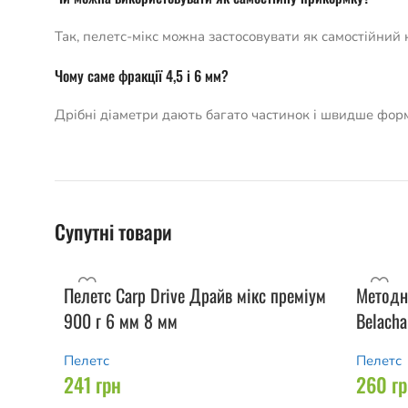
Так, пелетс-мікс можна застосовувати як самостійний 
Чому саме фракції 4,5 і 6 мм?
Дрібні діаметри дають багато частинок і швидше форм
Супутні товари
Пелетс Carp Drive Драйв мікс преміум
Методн
900 г 6 мм 8 мм
Belacha
Пелетс
Пелетс
241
грн
260
г