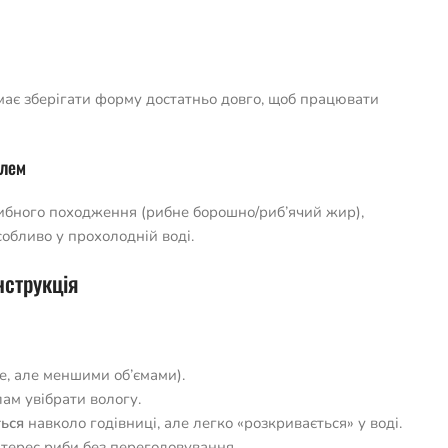
 має зберігати форму достатньо довго, щоб працювати
ілем
 рибного походження (рибне борошно/риб’ячий жир),
обливо у прохолодній воді.
нструкція
е, але меншими об’ємами).
ам увібрати вологу.
ься
навколо годівниці, але легко «розкривається» у воді.
нтерес риби без перегодовування.