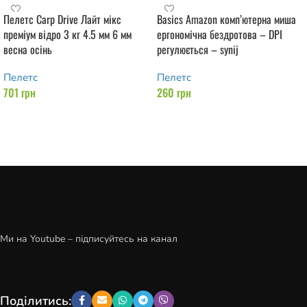
Пелетс Carp Drive Лайт мікс
Basics Amazon комп’ютерна миша
преміум відро 3 кг 4.5 мм 6 мм
ергономічна бездротова – DPI
весна осінь
регулюється – synij
Пелетс
Пелетс
701
грн
260
грн
Додати в кошик
Додати в кошик
Ми на Youtube – підписуйтесь на канал
Поділитись: