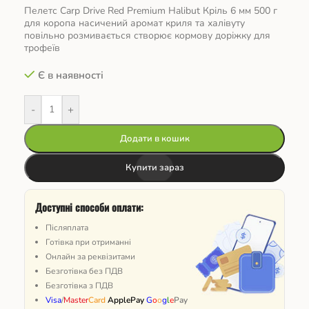
Пелетс Carp Drive Red Premium Halibut Кріль 6 мм 500 г
для коропа насичений аромат криля та халівуту
повільно розмивається створює кормову доріжку для
трофеїв
Є в наявності
-
+
Додати в кошик
Купити зараз
Доступні способи оплати:
Післяплата
Готівка при отриманні
Онлайн за реквізитами
Безготівка без ПДВ
Безготівка з ПДВ
Visa
/
Master
Card
ApplePay
G
o
o
g
l
e
Pay