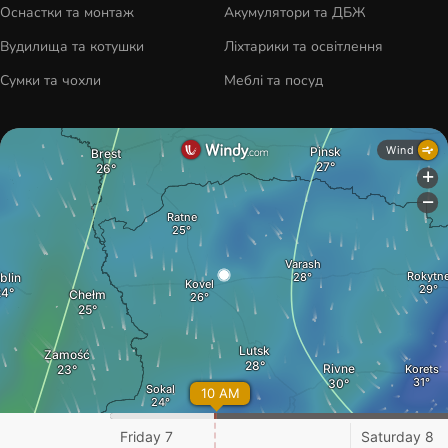
Оснастки та монтаж
Акумулятори та ДБЖ
Вудилища та котушки
Ліхтарики та освітлення
Сумки та чохли
Меблі та посуд