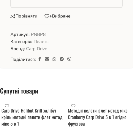
Порівняти
+Вибране
Артикул:
PNBP8
Категорія:
Пелетс
Бренд:
Carp Drive
Поділитися:
Супутні товари
Carp Drive Halibut Krill халібут
Методні пелети флет метод мікс
кріль методні пелети флет метод
Cranberry Carp Drive 5 в 1 ягідно
мікс 5 в 1
фруктова