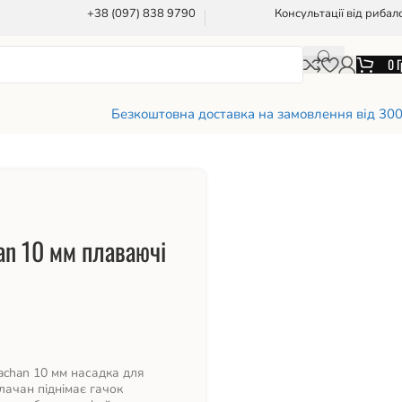
+38 (097) 838 9790
Консультації від рибал
0
Г
Безкоштовна доставка на замовлення від 30
an 10 мм плаваючі
achan 10 мм насадка для
ачан піднімає гачок