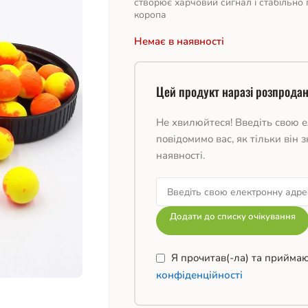
створює харчовий сигнал і стабільн
коропа
Немає в наявності
Цей продукт наразі розпродан
Не хвилюйтеся! Введіть свою е
повідомимо вас, як тільки він з
наявності.
Додати до списку очікування
Я прочитав(-ла) та прийма
конфіденційності