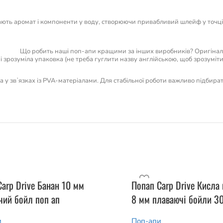
ють аромат і компоненти у воду, створюючи привабливий шлейф у точці л
Що робить наші поп-апи кращими за інших виробників? Оригіналь
 і зрозуміла упаковка (не треба гуглити назву англійською, щоб зрозуміт
 та у звʼязках із PVA-матеріалами. Для стабільної роботи важливо підбира
arp Drive Банан 10 мм
Попап Carp Drive Кисла 
чий бойл поп ап
8 мм плаваючі бойли 30
и
Поп-апи