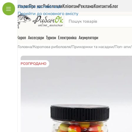
Каталог
Про нас
Риболовля
Клієнтам
Реклама
Контакти
Блог
Перейти до навігації
Перейти до основного вмісту
Короп
Аксесуари
Туризм
Електроніка
Акумулятори
Головна
/
Коропова риболовля
/
Прикормки та насадки
/
Поп-апи
/
РОЗПРОДАНО