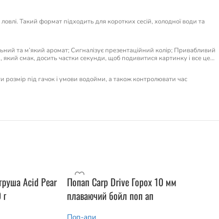
овлі. Такий формат підходить для коротких сесій, холодної води та
ний та м’який аромат; Сигналізує презентаційний колір; Привабливий
и, який смак, досить частки секунди, щоб подивитися картинку і все це…
ти розмір під гачок і умови водойми, а також контролювати час
груша Acid Pear
Попап Carp Drive Горох 10 мм
 г
плаваючий бойл поп ап
Поп-апи