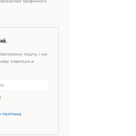
о приваблює трофейного
ий.
лектронну пошту, і ми
нову з’явиться в
ю
політика