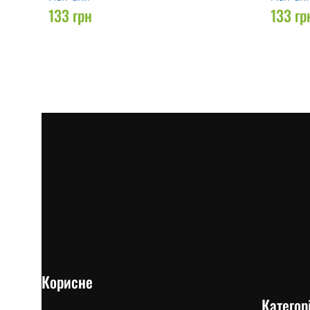
133
грн
133
гр
Корисне
Категорі