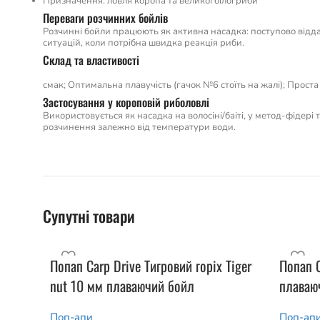
Призначення: ловля коропа та великої білої риби
Переваги розчинних бойлів
Розчинні бойли працюють як активна насадка: поступово відда
ситуацій, коли потрібна швидка реакція риби.
Склад та властивості
смак; Оптимальна плавучість (гачок №6 стоїть на жалі); Проста
Застосування у короповій риболовлі
Використовується як насадка на волосіні/баіті, у метод-фідері
розчинення залежно від температури води.
Супутні товари
Попап Carp Drive Тигровий горіх Tiger
Попап C
nut 10 мм плаваючий бойл
плаваю
Поп-апи
Поп-ап