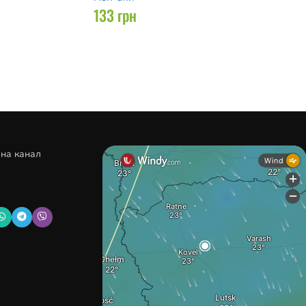
133
грн
 на канал