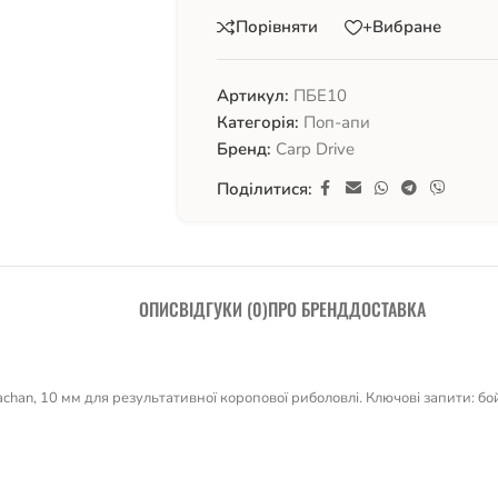
Порівняти
+Вибране
Артикул:
ПБЕ10
Категорія:
Поп-апи
Бренд:
Carp Drive
Поділитися:
ОПИС
ВІДГУКИ (0)
ПРО БРЕНД
ДОСТАВКА
chan, 10 мм для результативної коропової риболовлі. Ключові запити: бо