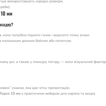
тіше використовують середні розміри,
реби).
 10 мм
насадку?
 коли потрібно підняти гачок і виділити точку атаки.
з маленьким донним бойлом або пелетсом.
мному дні, а також у похмуру погоду — коли візуальний фактор
новим” смаком, яка дає чітку презентацію,
 Горох 10 мм
є практичним вибором для коропа та амура