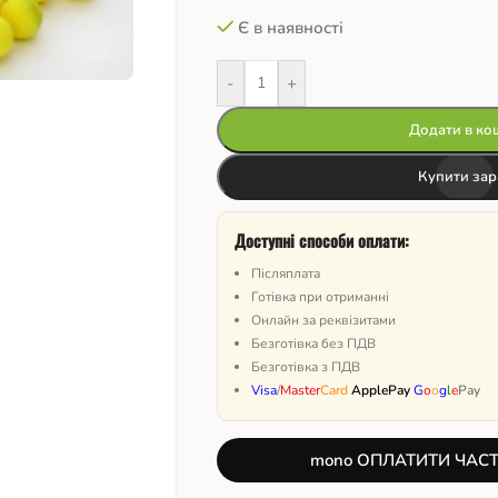
Є в наявності
-
+
Додати в ко
Купити зар
Доступні способи оплати:
Післяплата
Готівка при отриманні
Онлайн за реквізитами
Безготівка без ПДВ
Безготівка з ПДВ
Visa
/
Master
Card
ApplePay
G
o
o
g
l
e
Pay
mono ОПЛАТИТИ ЧАС