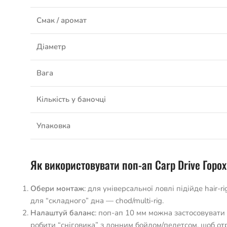
Смак / аромат
Діаметр
Вага
Кількість у баночці
Упаковка
Як використовувати поп-ап Carp Drive Горох
Обери монтаж
: для універсальної ловлі підійде hair-rig
для “складного” дна — chod/multi-rig.
Налаштуй баланс
: поп-ап 10 мм можна застосовувати
робити “сніговика” з донним бойлом/пелетсом, щоб от