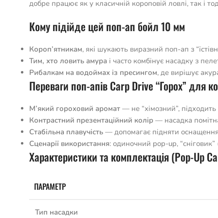
добре працює як у класичній короповій ловлі, так і то
Кому підійде цей поп-ап бойл 10 мм
Короп’ятникам
, які шукають виразний поп-ап з “їсті
Тим, хто ловить амура
і часто комбінує насадку з пел
Рибалкам на водоймах із пресингом
, де вирішує аку
Переваги поп-апів Carp Drive “Горох” для к
М’який гороховий аромат
— не “хімозний”, підходить 
Контрастний презентаційний колір
— насадка помітна 
Стабільна плавучість
— допомагає підняти оснащення 
Сценарії використання
: одиночний pop-up, “сніговик”
Характеристики та комплектація (Pop-Up Car
ПАРАМЕТР
Тип насадки