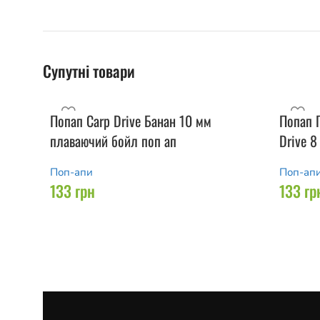
Супутні товари
Попап Carp Drive Банан 10 мм
Попап П
плаваючий бойл поп ап
Drive 
Поп-апи
Поп-ап
133
грн
133
гр