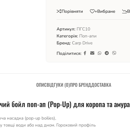
Порівняти
+Вибране
В
Артикул:
ПГС10
Категорія:
Поп-апи
Бренд:
Carp Drive
Поділитися:
ОПИС
ВІДГУКИ (0)
ПРО БРЕНД
ДОСТАВКА
чий бойл поп-ап (Pop-Up) для коропа та амура
 насадка (pop-up boilies),
 у товщі води або над дном. Гороховий профіль