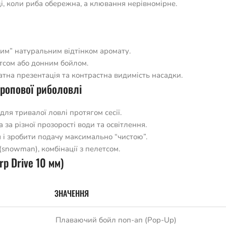
ді, коли риба обережна, а клювання нерівномірне.
вним” натуральним відтінком аромату.
етсом або донним бойлом.
ратна презентація та контрастна видимість насадки.
оропової риболовлі
для тривалої ловлі протягом сесії.
за різної прозорості води та освітлення.
і зробити подачу максимально “чистою”.
 (snowman), комбінації з пелетсом.
p Drive 10 мм)
ЗНАЧЕННЯ
Плаваючий бойл поп-ап (Pop-Up)