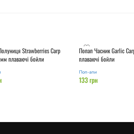
олуниця Strawberries Carp
Попап Часник Garlic Car
8 мм плаваючі бойли
плаваючі бойли
и
Поп-апи
н
133
грн