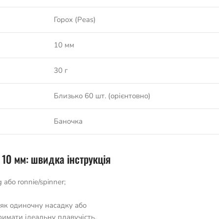
Горох (Peas)
10 мм
30 г
Близько 60 шт. (орієнтовно)
Баночка
 10 мм: швидка інструкція
 або ronnie/spinner;
 як одиночну насадку або
римати ідеальну плавучість.