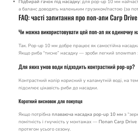
Підбирай гачок під насадку
: для pop-up 10 мм найчас
а баланс доводять маленьким грузиком/пастою (за пот
FAQ: часті запитання про поп-апи Carp Drive
Чи можна використовувати цей поп-ап як одиночну 
Так. Pop-up 10 мм добре працює як самостійна насадка,
Якщо риба “тисне” насадку — зроби легкий snowman 
Для яких умов води підходить контрастний pop-up?
Контрастний колір корисний у каламутній воді, на те
підсилює цікавість риби до насадки.
Короткий висновок для покупця
Якщо потрібна
плаваюча насадка pop-up 10 мм
з “зер
помітність і гнучкість у монтажах —
Попап Carp Drive
протягом усього сезону.