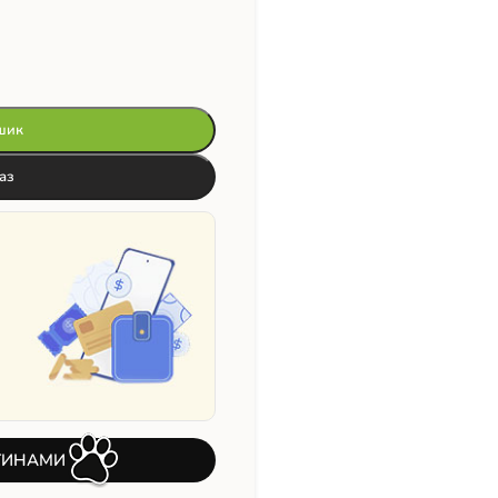
шик
аз
ТИНАМИ