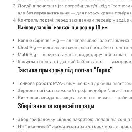
Додай підсилення
(за потреби): дип/ліквід з “зернов
але без перевантаження — для гороху краще помірна
Контроль подачі
: перед закиданням перевір у воді, як
Найпопулярніші монтажі під pop-up 10 мм
Ronnie / Spinner Rig
— для агресивної, але стабільної 
Chod Rig
— коли на дні мул/трава і потрібно підняти н
Multi Rig
— швидка заміна насадки, зручний варіант на
Snowman
(поп-ап + донний бойл/пелетс) — компроміс м
Тактика прикорму під поп-ап “Горох”
Точкова робота
: PVA-стік/мішечок з дрібним пелетсом
Зернова логіка
: гороховий профіль добре “лягає” в к
Ритм перезакидань
: якщо активність низька — роби 
Зберігання та корисні поради
Зберігай баночку щільно закритою
, подалі від сонця
Не “переливай” ароматизаторами
: горох краще працює