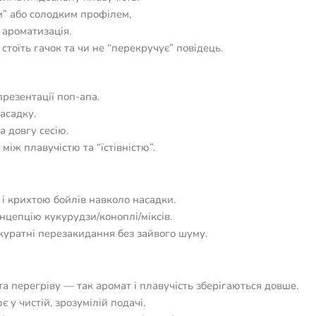
им” або солодким профілем,
 ароматизація.
 стоїть гачок та чи не “перекручує” повідець.
презентації поп-апа.
асадку.
 довгу сесію.
іж плавучістю та “їстівністю”.
 і крихтою бойлів навколо насадки.
онцепцію кукурудзи/коноплі/міксів.
акуратні перезакидання без зайвого шуму.
 та перегріву — так аромат і плавучість зберігаються довше.
 у чистій, зрозумілій подачі.