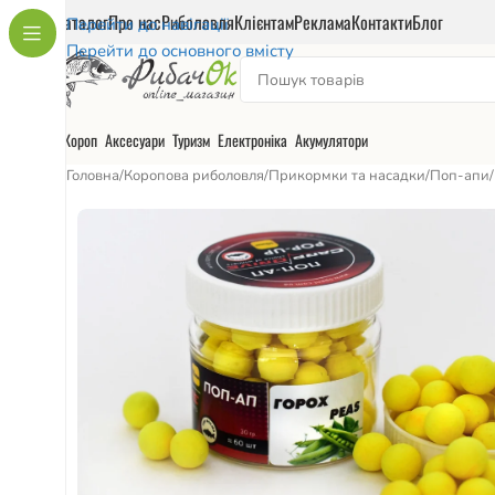
Каталог
Про нас
Риболовля
Клієнтам
Реклама
Контакти
Блог
Перейти до навігації
Перейти до основного вмісту
Короп
Аксесуари
Туризм
Електроніка
Акумулятори
Головна
/
Коропова риболовля
/
Прикормки та насадки
/
Поп-апи
/