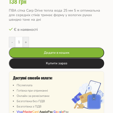
138
грн
ПВА сітка Carp Drive тепла вода 25 мм 5 м оптимальна
для середніх стіків тримає форму у вологих руках
швидко тане на дні
Є в наявності
-
+
Додати в кошик
Купити зараз
Доступні способи оплати:
Післяплата
Готівка при отриманні
Онлайн за реквізитами
Безготівка без ПДВ
Безготівка з ПДВ
Visa
/
Master
Card
ApplePay
G
o
o
g
l
e
Pay