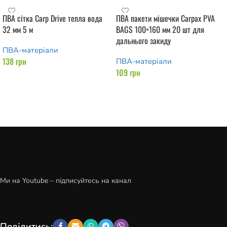
ПВА сітка Carp Drive тепла вода
ПВА пакети мішечки Carpax PVA
32 мм 5 м
BAGS 100×160 мм 20 шт для
дальнього закиду
ПВА-матеріали
138
грн
ПВА-матеріали
109
грн
Додати в кошик
Додати в кошик
Ми на Youtube – підписуйтесь на канал
Поділитись: