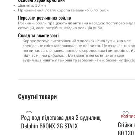
Діаметр: 10 мм
Призначення: ловля коропа та великої білої риби
Переваги розчинних бойлів
Розчинні бойли працюють як активна насадка: поступово відда
ситуацій, коли потрібна швидка реакція риби.
Склад та властивості
Корпус рогача виготовлений з високоякісної гуми, яка має
спеціальне світонакоплювальне покриття. Це означає, що р
поглинає світло навколишнього середовища і випромінює й
під час нічної риболовлі. Ви можете легко впізнати свої
вудилища навіть у темряві та забезпечити їх безпечну фікса
Супутні товари
Род под підставка для 2 вудилищ
РОЗПР
Стійка 
Delphin BRONX 2G STALX
80 130 