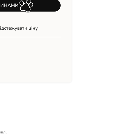
ТИНАМИ
ідстежувати ціну
влі.