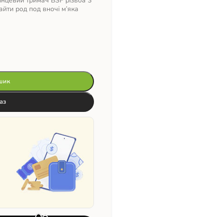
інцевий тримач BSF різьба 3
йти род под вночі м’яка
шик
аз