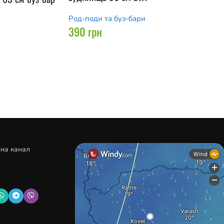
Род-поди та буз-бари
390
грн
 на канал