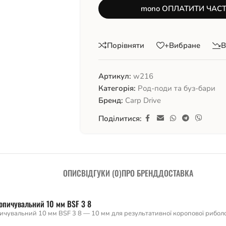
mono ОПЛАТИТИ ЧАС
Порівняти
+Вибране
В
Артикул:
w216
Категорія:
Род-поди та буз-бари
Бренд:
Carp Drive
Поділитися:
ОПИС
ВІДГУКИ (0)
ПРО БРЕНД
ДОСТАВКА
опичувальний 10 мм BSF 3 8
чувальний 10 мм BSF 3 8 — 10 мм для результативної коропової риболо