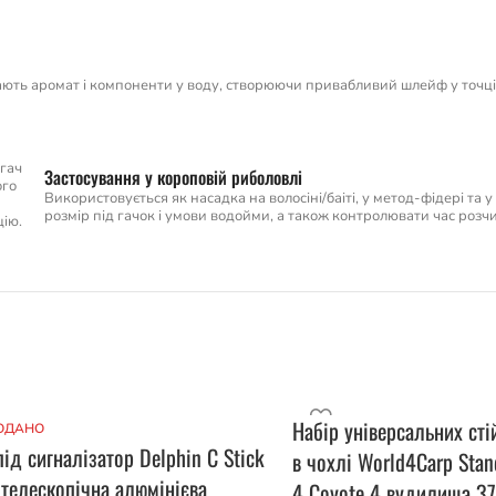
ють аромат і компоненти у воду, створюючи привабливий шлейф у точці л
огач
Застосування у короповій риболовлі
ого
Використовується як насадка на волосіні/баіті, у метод-фідері та 
розмір під гачок і умови водойми, а також контролювати час роз
цію.
Набір універсальних стій
ОДАНО
під сигналізатор Delphin C Stick
в чохлі World4Carp Stand
телескопічна алюмінієва
4 Coyote 4 вудилища 37