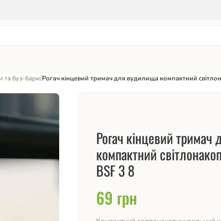
 та буз-бари
/
Рогач кінцевий тримач для вудилища компактний світло
Рогач кінцевий тримач
компактний світлонако
BSF 3 8
69
грн