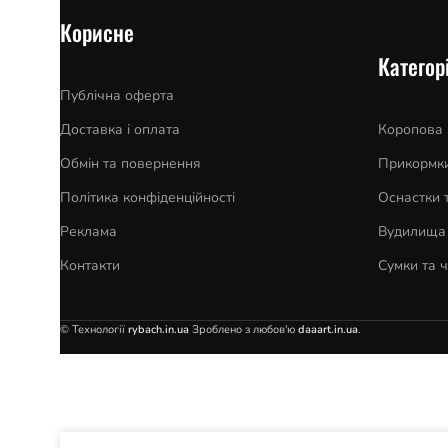
Корисне
Категорі
Публічна оферта
Доставка і оплата
Коропова
Обмін та повернення
Прикормки
Політика конфіденційності
Оснастки 
Реклама
Вудилища 
Контакти
Сумки та 
© Технології
rybach.in.ua
Зроблено з любов'ю
daaart.in.ua
.