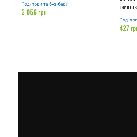
Род-поди та буз-бари
гвинто
3 056
грн
Род-под
427
гр