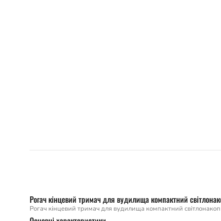
Рогач кінцевий тримач для вудилища компактний світлонак
Рогач кінцевий тримач для вудилища компактний світлонакопи
Основні характеристики