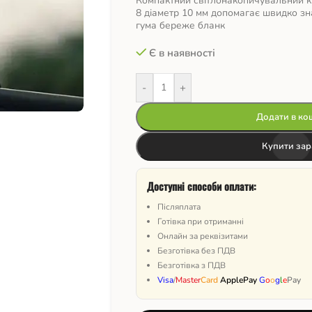
Компактний світлонакопичувальний к
8 діаметр 10 мм допомагає швидко зна
гума береже бланк
Є в наявності
-
+
Додати в ко
Купити зар
Доступні способи оплати:
Післяплата
Готівка при отриманні
Онлайн за реквізитами
Безготівка без ПДВ
Безготівка з ПДВ
Visa
/
Master
Card
ApplePay
G
o
o
g
l
e
Pay