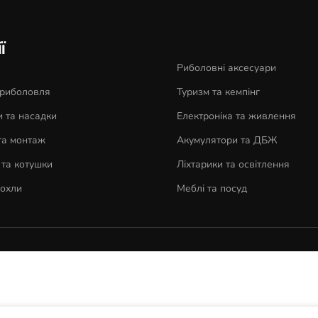
ї
Риболовні аксесуари
 риболовля
Туризм та кемпінг
 та насадки
Електроніка та живлення
та монтаж
Акумулятори та ДБЖ
та котушки
Ліхтарики та освітлення
чохли
Меблі та посуд