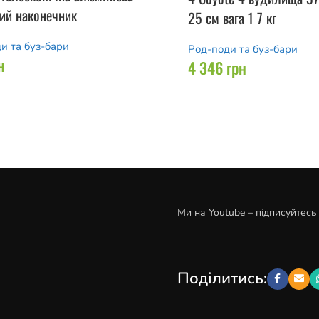
вий наконечник
25 см вага 1 7 кг
и та буз-бари
Род-поди та буз-бари
н
4 346
грн
Ми на Youtube – підписуйтесь
Поділитись: