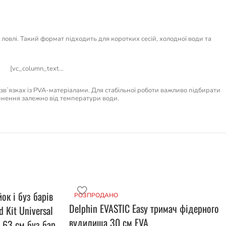
овлі. Такий формат підходить для коротких сесій, холодної води та
[vc_column_text…
у звʼязках із PVA-матеріалами. Для стабільної роботи важливо підбирати
чинення залежно від температури води.
ок і буз барів
РОЗПРОДАНО
Delphin EVASTIC Easy тримач фідерного
 Kit Universal
вудилища 30 см EVA
 63 см буз бар