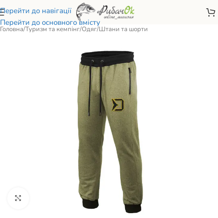
Перейти до навігації
Перейти до основного вмісту
Головна
/
Туризм та кемпінг
/
Одяг
/
Штани та шорти
Натисніть, щоб збільшити