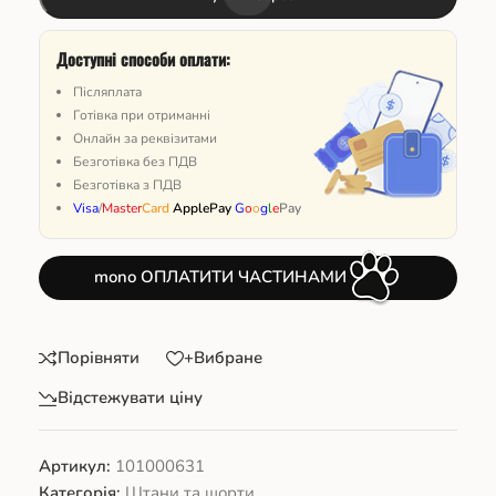
Доступні способи оплати:
Післяплата
Готівка при отриманні
Онлайн за реквізитами
Безготівка без ПДВ
Безготівка з ПДВ
Visa
/
Master
Card
ApplePay
G
o
o
g
l
e
Pay
mono ОПЛАТИТИ ЧАСТИНАМИ
Порівняти
+Вибране
Відстежувати ціну
Артикул:
101000631
Категорія:
Штани та шорти