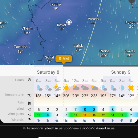
© Технології
rybach.in.ua
Зроблено з любов'ю
daaart.in.ua
.