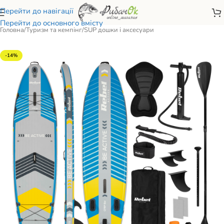
Перейти до навігації
Перейти до основного вмісту
Головна
/
Туризм та кемпінг
/
SUP дошки і аксесуари
-14%