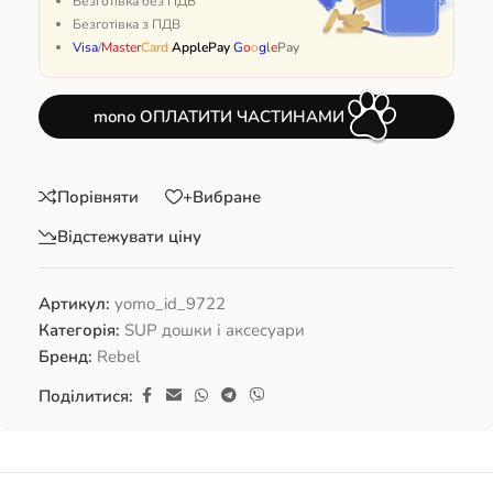
Безготівка без ПДВ
Безготівка з ПДВ
Visa
/
Master
Card
ApplePay
G
o
o
g
l
e
Pay
mono ОПЛАТИТИ ЧАСТИНАМИ
Порівняти
+Вибране
Відстежувати ціну
Артикул:
yomo_id_9722
Категорія:
SUP дошки і аксесуари
Бренд:
Rebel
Поділитися: