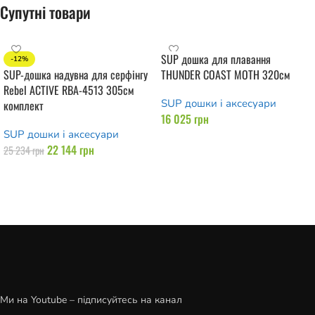
Супутні товари
SUP дошка для плавання
-12%
SUP-дошка надувна для серфінгу
THUNDER COAST MOTH 320см
Rebel ACTIVE RBA-4513 305см
SUP дошки і аксесуари
комплект
16 025
грн
SUP дошки і аксесуари
Додати в кошик
22 144
грн
25 234
грн
Додати в кошик
Ми на Youtube – підписуйтесь на канал