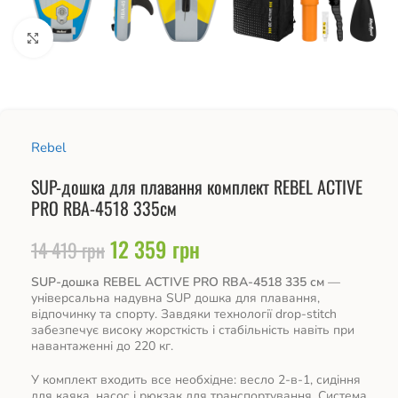
Натисніть, щоб збільшити
Rebel
SUP-дошка для плавання комплект REBEL ACTIVE
PRO RBA-4518 335см
12 359
грн
14 419
грн
SUP-дошка REBEL ACTIVE PRO RBA-4518 335 см
—
універсальна надувна SUP дошка для плавання,
відпочинку та спорту. Завдяки технології drop-stitch
забезпечує високу жорсткість і стабільність навіть при
навантаженні до 220 кг.
У комплект входить все необхідне: весло 2-в-1, сидіння
для каяка, насос і рюкзак для транспортування. Система