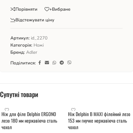
Порівняти
+Вибране
Відстежувати ціну
Артикул:
id_2270
Категорія:
Ножі
Бренд:
Adler
Поділитися:
Супутні товари
Ніж для філе Delphin ERGONO
Ніж Delphin B MAXI філейний лезо
лезо 180 мм нержавіюча сталь
153 мм гнучке нержавіюча сталь
чохол
чохол