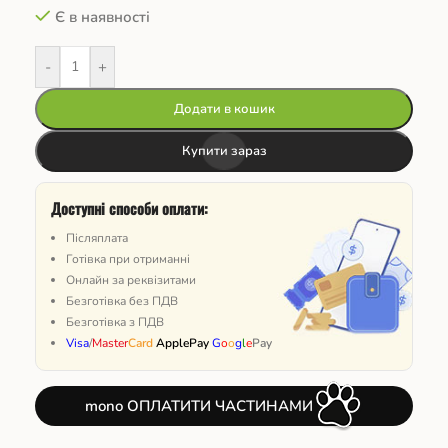
Є в наявності
-
+
Додати в кошик
Купити зараз
Доступні способи оплати:
Післяплата
Готівка при отриманні
Онлайн за реквізитами
Безготівка без ПДВ
Безготівка з ПДВ
Visa
/
Master
Card
ApplePay
G
o
o
g
l
e
Pay
mono ОПЛАТИТИ ЧАСТИНАМИ