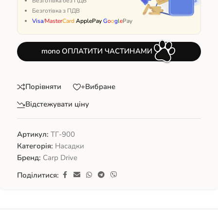
Безготівка без ПДВ
Безготівка з ПДВ
Visa
/
Master
Card
ApplePay
G
o
o
g
l
e
Pay
mono ОПЛАТИТИ ЧАСТИНАМИ
Порівняти
+Вибране
Відстежувати ціну
Артикул:
ТГ-900
Категорія:
Насадки
Бренд:
Carp Drive
Поділитися: