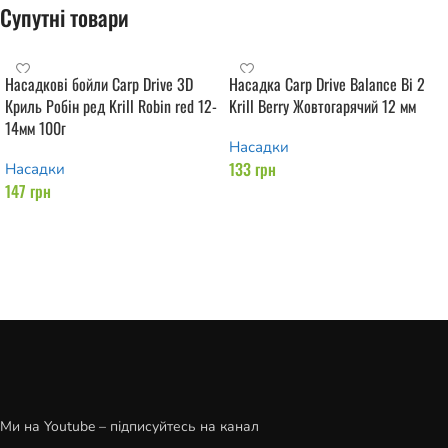
Супутні товари
Насадкові бойли Carp Drive 3D
Насадка Carp Drive Balance Bi 2
Криль Робін ред Krill Robin red 12-
Krill Berry Жовтогарячий 12 мм
14мм 100г
Насадки
133
грн
Насадки
147
грн
Додати в кошик
Додати в кошик
Ми на Youtube – підписуйтесь на канал