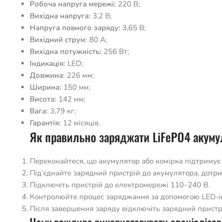
Робоча напруга мережі:
220 В;
Вихідна напруга:
3,2 В;
Напруга повного заряду:
3,65 В;
Вихідний струм:
80 А;
Вихідна потужність:
256 Вт;
Індикація:
LED;
Довжина:
226 мм;
Ширина:
150 мм;
Висота:
142 мм;
Вага:
3,79 кг;
Гарантія:
12 місяців.
Як правильно заряджати LiFePO4 акуму
Переконайтеся, що акумулятор або комірка підтримує 
Під’єднайте зарядний пристрій до акумулятора, дотр
Підключіть пристрій до електромережі 110–240 В.
Контролюйте процес заряджання за допомогою LED-ін
Після завершення заряду відключіть зарядний пристрі