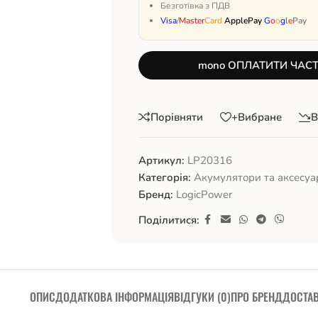
Безготівка з ПДВ
Visa
/
Master
Card
ApplePay
G
o
o
g
l
e
Pay
mono ОПЛАТИТИ ЧАС
Порівняти
+Вибране
В
Артикул:
LP20316
Категорія:
Акумулятори та аксесуа
Бренд:
LogicPower
Поділитися:
ОПИС
ДОДАТКОВА ІНФОРМАЦІЯ
ВІДГУКИ (0)
ПРО БРЕНД
ДОСТА