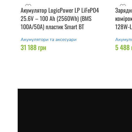
Акумулятор LogicPower LP LiFePO4
Зарядн
25.6V – 100 Ah (2560Wh) (BMS
комірок
100A/50А) пластик Smart BT
128W-L
Акумулятори та аксесуари
Акумуля
31 188
грн
5 488