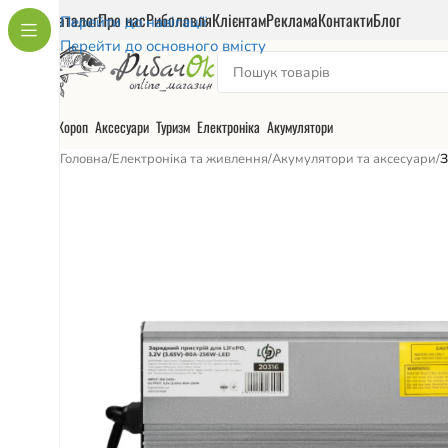
Каталог
Про нас
Риболовля
Клієнтам
Реклама
Контакти
Блог
Перейти до навігації
Перейти до основного вмісту
Короп
Аксесуари
Туризм
Електроніка
Акумулятори
Головна
/
Електроніка та живлення
/
Акумулятори та аксесуари
/
З