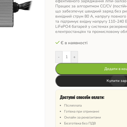
ефективного заряджання літій-залізо
Працює за алгоритмом CC/CV (постійни
що забезпечує швидкий заряд без р
вихідний струм 80 А, напругу повного
та підтримує вхідну напругу 110–240 
LiFePO4 батарей у системах резервн
електростанціях та промисловому обл
Є в наявності
-
+
Додати в ко
Купити зар
Доступні способи оплати:
Післяплата
Готівка при отриманні
Онлайн за реквізитами
Безготівка без ПДВ