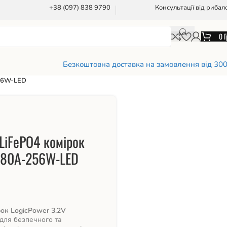
+38 (097) 838 9790
Консультації від рибал
0
Г
Безкоштовна доставка на замовлення від 30
256W-LED
LiFePO4 комірок
)-80A-256W-LED
ок LogicPower 3.2V
для безпечного та