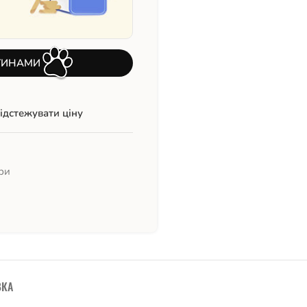
ТИНАМИ
ідстежувати ціну
ри
ВКА