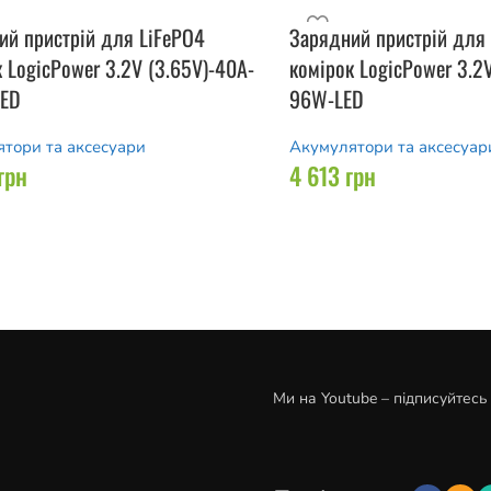
ий пристрій для LiFePO4
Зарядний пристрій для
 LogicPower 3.2V (3.65V)-40A-
комірок LogicPower 3.2
ED
96W-LED
тори та аксесуари
Акумулятори та аксесуар
грн
4 613
грн
Ми на Youtube – підписуйтесь