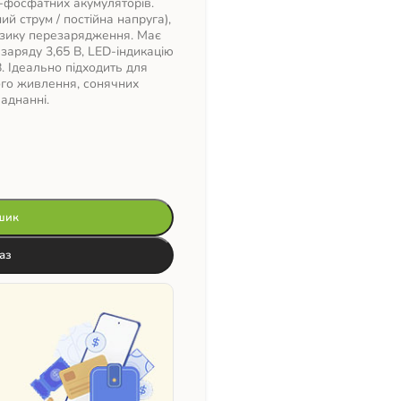
-фосфатних акумуляторів.
й струм / постійна напруга),
изику перезарядження. Має
 заряду 3,65 В, LED-індикацію
В. Ідеально підходить для
ого живлення, сонячних
аднанні.
шик
аз