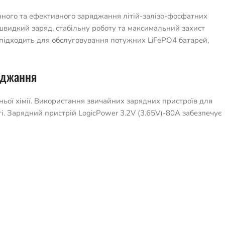
ного та ефективного заряджання літій-залізо-фосфатних
 швидкий заряд, стабільну роботу та максимальний захист
підходить для обслуговування потужних LiFePO4 батарей,
яджання
ньої хімії. Використання звичайних зарядних пристроїв для
і. Зарядний пристрій LogicPower 3.2V (3.65V)-80A забезпечує