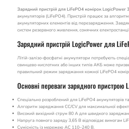
Зарядний пристрій для LiFePO4 комірок LogicPower
акумуляторів (LiFePO4). Пристрій працює за алгоритм
акумуляторних елементів від перезарядження. Завдяк
систем резервного живлення, сонячних електростанці
Зарядний пристрій LogicPower для LiF
Літій-залізо-фосфатні акумулятори потребують спеціа
свинцево-кислотних або інших типів АКБ може призвес
правильний режим заряджання кожної LiFePO4 комірки
Основні переваги зарядного пристрою 
Спеціально розроблений для LiFePO4 акумуляторів та
Алгоритм заряджання CC/CV для максимальної ефекти
Високий вихідний струм 80 А для швидкого заряджан
Напруга повного заряду 3,65 В відповідає вимогам Li
Сумісність із мережею AC 110–240 В.