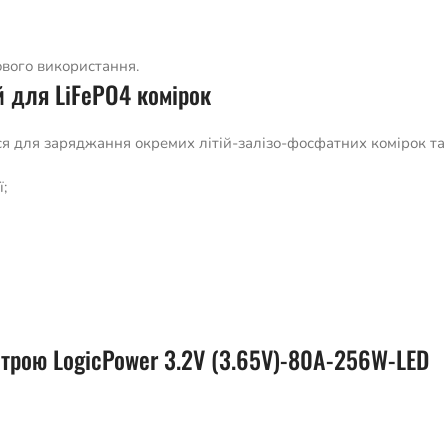
вого використання.
й для LiFePO4 комірок
ся для заряджання окремих літій-залізо-фосфатних комірок та
;
строю LogicPower 3.2V (3.65V)-80A-256W-LED