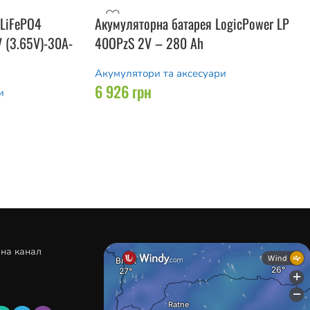
 LiFePO4
Акумуляторна батарея LogicPower LP
V (3.65V)-30A-
40OPzS 2V – 280 Ah
Акумулятори та аксесуари
6 926
грн
и
 на канал