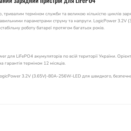
аний зарядний пристрій для LiFePO4
, тривалим терміном служби та великою кількістю циклів зар
равильними параметрами струму та напруги. LogicPower 3.2V 
стабільну роботу батареї протягом багатьох років.
r для LiFePO4 акумуляторів по всій території України. Орієнт
а гарантія терміном 12 місяців.
ogicPower 3.2V (3.65V)-80A-256W-LED для швидкого, безпечно