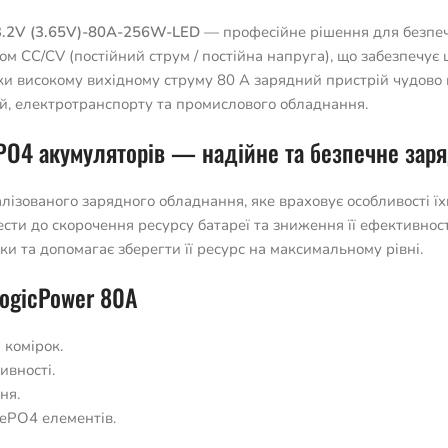
 3.2V (3.65V)-80A-256W-LED
— професійне рішення для безпеч
ом CC/CV (постійний струм / постійна напруга), що забезпечує
и високому вихідному струму 80 А зарядний пристрій чудово 
й, електротранспорту та промислового обладнання.
ePO4 акумуляторів — надійне та безпечне зар
лізованого зарядного обладнання, яке враховує особливості їх
ти до скорочення ресурсу батареї та зниження її ефективност
 та допомагає зберегти її ресурс на максимальному рівні.
LogicPower 80A
 комірок.
вності.
ня.
FePO4 елементів.