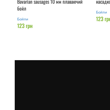
Bavarian sausages 10 мм плаваючий
насадко
бойл
Бойли
123
гр
Бойли
123
грн