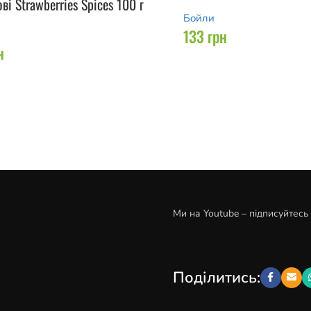
ві Strawberries Spices 100 г
Бойли
133
грн
н
Ми на Youtube – підписуйтесь
Поділитись: