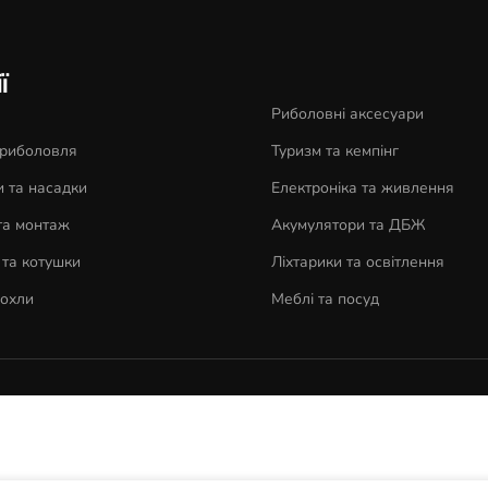
ї
Риболовні аксесуари
 риболовля
Туризм та кемпінг
 та насадки
Електроніка та живлення
та монтаж
Акумулятори та ДБЖ
та котушки
Ліхтарики та освітлення
чохли
Меблі та посуд