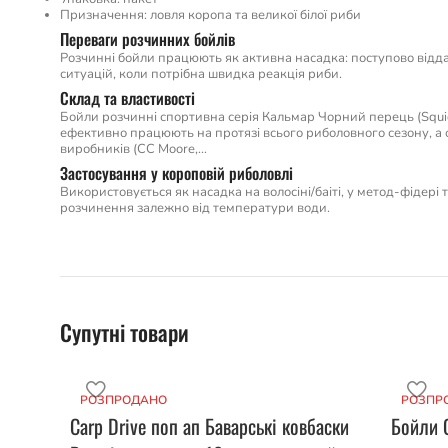
Призначення: ловля коропа та великої білої риби
Переваги розчинних бойлів
Розчинні бойли працюють як активна насадка: поступово відда
ситуацій, коли потрібна швидка реакція риби.
Склад та властивості
Бойли розчинні спортивна серія Кальмар Чорний перець (Squi
ефективно працюють на протязі всього риболовного сезону, а о
виробників (CC Moore,…
Застосування у короповій риболовлі
Використовується як насадка на волосіні/баіті, у метод-фідері
розчинення залежно від температури води.
Супутні товари
РОЗПРОДАНО
РОЗПР
Carp Drive поп ап Баварські ковбаски
Бойли C