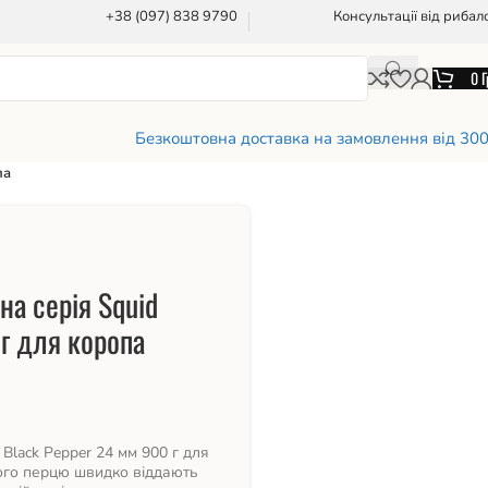
+38 (097) 838 9790
Консультації від рибал
0
Г
Безкоштовна доставка на замовлення від 30
па
на серія Squid
 г для коропа
 Black Pepper 24 мм 900 г для
ого перцю швидко віддають