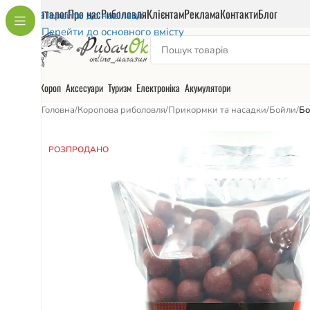
Каталог
Про нас
Риболовля
Клієнтам
Реклама
Контакти
Блог
Перейти до навігації
Перейти до основного вмісту
Короп
Аксесуари
Туризм
Електроніка
Акумулятори
Головна
/
Коропова риболовля
/
Прикормки та насадки
/
Бойли
/
Бо
РОЗПРОДАНО