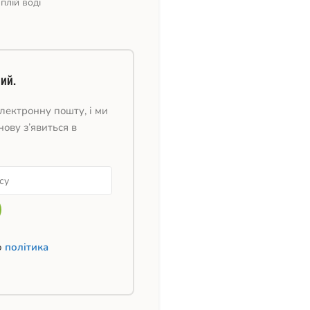
плій воді
ий.
лектронну пошту, і ми
нову з’явиться в
ю
політика