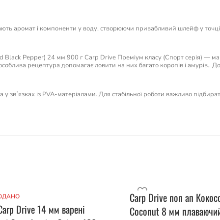
ють аромат і компоненти у воду, створюючи привабливий шлейф у точці л
d Black Pepper) 24 мм 900 г Carp Drive Преміум класу (Спорт серія) — 
соблива рецептура допомагає ловити на них багато коропів і амурів.. До 
 та у звʼязках із PVA-матеріалами. Для стабільної роботи важливо підбира
Carp Drive поп ап Кокос
ОДАНО
arp Drive 14 мм варені
Coconut 8 мм плаваючи