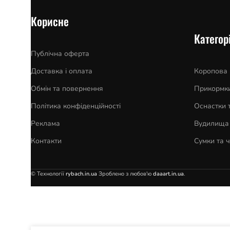
Корисне
Категорі
Публічна оферта
Доставка і оплата
Коропова
Обмін та повернення
Прикормки
Політика конфіденційності
Оснастки 
Реклама
Вудилища 
Контакти
Сумки та 
© Технології
rybach.in.ua
Зроблено з любов'ю
daaart.in.ua
.