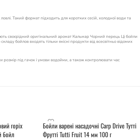
овлі. Такий формат підходить для коротких сесій, холодної води та
мають своєрідний оригінальний аромат Кальмар Чорний перець Ці бойли
складу бойлов входять тільки якісні продукти від всесвітньо відомих
ти розмір під гачок і умови водойми, а також контролювати час
овий горіх
Бойли варені насадочні Carp Drive Тутті
й бойл
Фрутті Tutti Fruit 14 мм 100 г