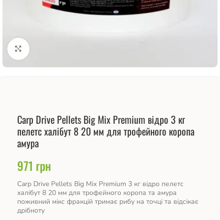
Натисніть, щоб збільшити
Carp Drive Pellets Big Mix Premium відро 3 кг
пелетс халібут 8 20 мм для трофейного коропа
амура
971
грн
Carp Drive Pellets Big Mix Premium 3 кг відро пелетс
халібут 8 20 мм для трофейного коропа та амура
поживний мікс фракцій тримає рибу на точці та відсікає
дрібноту