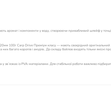
ють аромат і компоненти у воду, створюючи привабливий шлейф у точці л
) 20мм 100г Carp Drive Преміум класу — мають своєрідний оригінальний
их багато коропів і амурів.. До складу бойлов входять тільки якісні прод
 та у звʼязках із PVA-матеріалами. Для стабільної роботи важливо підбира