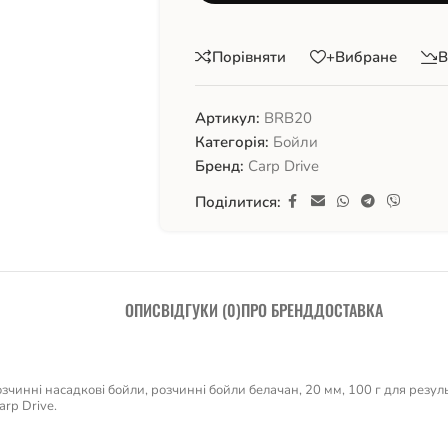
Порівняти
+Вибране
В
Артикул:
BRB20
Категорія:
Бойли
Бренд:
Carp Drive
Поділитися:
ОПИС
ВІДГУКИ (0)
ПРО БРЕНД
ДОСТАВКА
чинні насадкові бойли, розчинні бойли белачан, 20 мм, 100 г для резуль
rp Drive.