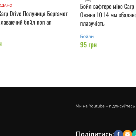
Бойл вафтерс мікс Carp 
ОДАНО
Carp Drive Полуниця Бергамот
Ожина 10 14 мм збалан
плаваючий бойл поп ап
плавучість
Бойли
н
95
грн
Ми на Youtube – підписуйтесь
Поділитись: