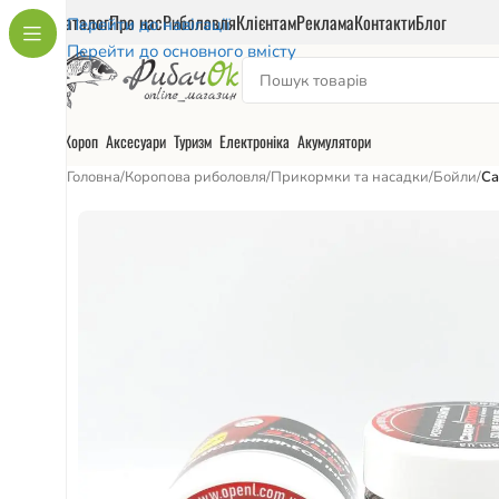
Каталог
Про нас
Риболовля
Клієнтам
Реклама
Контакти
Блог
Перейти до навігації
Перейти до основного вмісту
Короп
Аксесуари
Туризм
Електроніка
Акумулятори
Головна
/
Коропова риболовля
/
Прикормки та насадки
/
Бойли
/
Ca