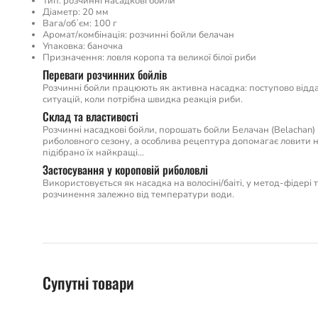
Тип: розчинні насадкові бойли
Діаметр: 20 мм
Вага/обʼєм: 100 г
Аромат/комбінація: розчинні бойли белачан
Упаковка: баночка
Призначення: ловля коропа та великої білої риби
Переваги розчинних бойлів
Розчинні бойли працюють як активна насадка: поступово відда
ситуацій, коли потрібна швидка реакція риби.
Склад та властивості
Розчинні насадкові бойли, порошать бойли Белачан (Belachan
риболовного сезону, а особлива рецептура допомагає ловити на н
підібрано їх найкращі…
Застосування у короповій риболовлі
Використовується як насадка на волосіні/баіті, у метод-фідері
розчинення залежно від температури води.
Супутні товари