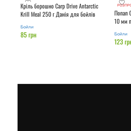
Кріль борошно Carp Drive Antarctic
РОЗПР
Попап 
Krill Meal 250 г Данія для бойлів
10 мм 
Бойли
85
грн
Бойли
123
гр