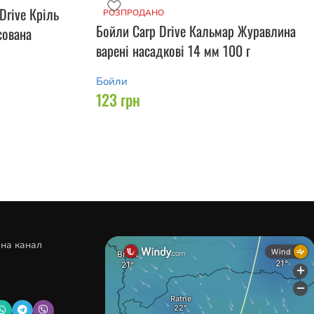
Drive Кріль
РОЗПРОДАНО
Бойли Carp Drive Кальмар Журавлина
сована
варені насадкові 14 мм 100 г
Бойли
123
грн
 на канал