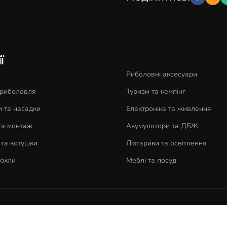
ї
Риболовні аксесуари
 риболовля
Туризм та кемпінг
 та насадки
Електроніка та живлення
та монтаж
Акумулятори та ДБЖ
та котушки
Ліхтарики та освітлення
чохли
Меблі та посуд