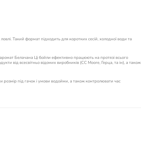
овлі. Такий формат підходить для коротких сесій, холодної води та
 аромат Белачана Ці бойли ефективно працюють на протязі всього
укти від всесвітньо відомих виробників (CC Moore, Герца, та ін), а також
ти розмір під гачок і умови водойми, а також контролювати час