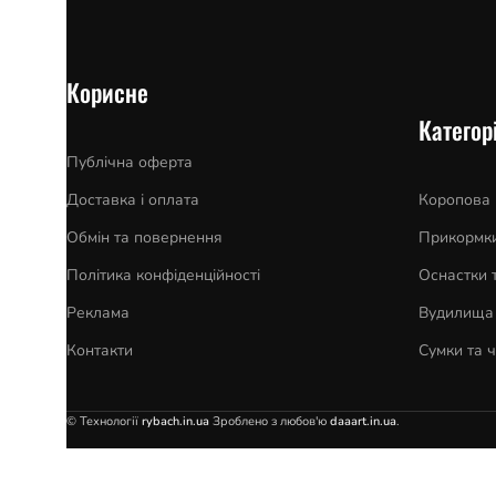
Корисне
Категорі
Публічна оферта
Доставка і оплата
Коропова
Обмін та повернення
Прикормки
Політика конфіденційності
Оснастки 
Реклама
Вудилища 
Контакти
Сумки та 
© Технології
rybach.in.ua
Зроблено з любов'ю
daaart.in.ua
.