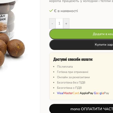
коропа працюють у холодній і теплій 
Є в наявності
-
+
Додати в ко
Купити зар
Доступні способи оплати:
Післяплата
Готівка при отриманні
Онлайн за реквізитами
Безготівка без ПДВ
Безготівка з ПДВ
Visa
/
Master
Card
ApplePay
G
o
o
g
l
e
Pay
mono ОПЛАТИТИ ЧАС