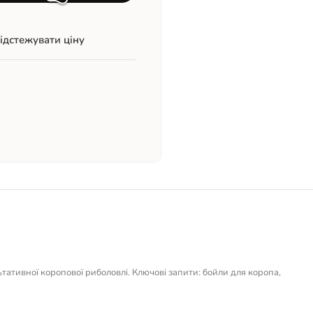
ідстежувати ціну
тативної коропової риболовлі. Ключові запити: бойли для коропа,