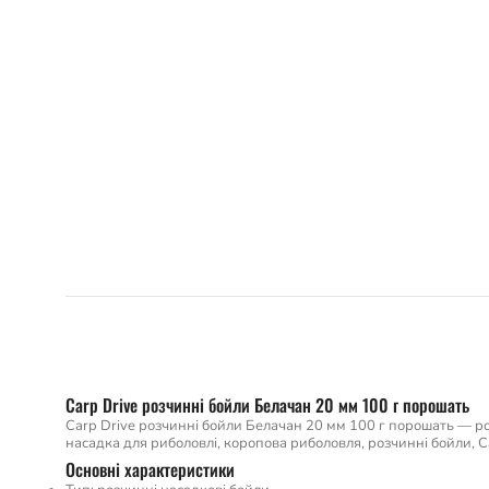
Carp Drive розчинні бойли Белачан 20 мм 100 г порошать
Carp Drive розчинні бойли Белачан 20 мм 100 г порошать — роз
насадка для риболовлі, коропова риболовля, розчинні бойли, Ca
Основні характеристики