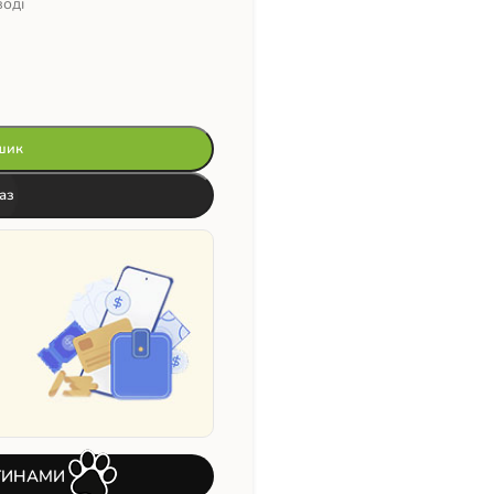
воді
шик
аз
ТИНАМИ