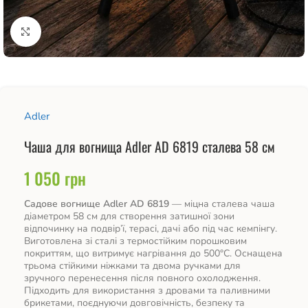
Натисніть, щоб збільшити
Adler
Чаша для вогнища Adler AD 6819 сталева 58 см
1 050
грн
Садове вогнище Adler AD 6819
— міцна сталева чаша
діаметром 58 см для створення затишної зони
відпочинку на подвір’ї, терасі, дачі або під час кемпінгу.
Виготовлена зі сталі з термостійким порошковим
покриттям, що витримує нагрівання до 500°C. Оснащена
трьома стійкими ніжками та двома ручками для
зручного перенесення після повного охолодження.
Підходить для використання з дровами та паливними
брикетами, поєднуючи довговічність, безпеку та