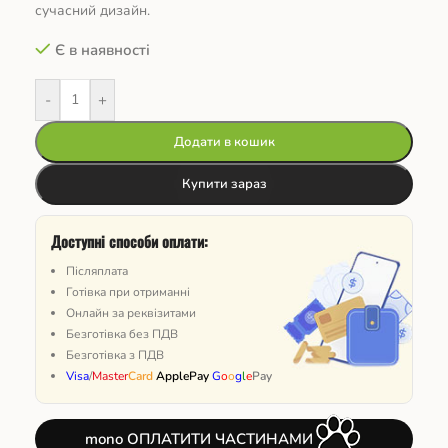
сучасний дизайн.
Є в наявності
-
+
Додати в кошик
Купити зараз
Доступні способи оплати:
Післяплата
Готівка при отриманні
Онлайн за реквізитами
Безготівка без ПДВ
Безготівка з ПДВ
Visa
/
Master
Card
ApplePay
G
o
o
g
l
e
Pay
mono ОПЛАТИТИ ЧАСТИНАМИ