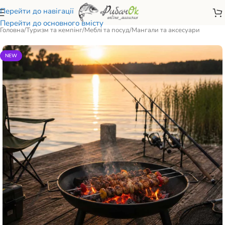
Перейти до навігації
Перейти до основного вмісту
Головна
/
Туризм та кемпінг
/
Меблі та посуд
/
Мангали та аксесуари
NEW