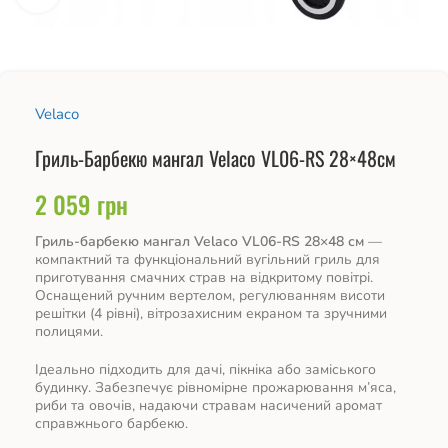
Velaco
Гриль-Барбекю мангал Velaco VL06-RS 28×48см
2 059
грн
Гриль-барбекю мангал Velaco VL06-RS 28×48 см
—
компактний та функціональний вугільний гриль для
приготування смачних страв на відкритому повітрі.
Оснащений ручним вертелом, регулюванням висоти
решітки (4 рівні), вітрозахисним екраном та зручними
полицями.
Ідеально підходить для дачі, пікніка або заміського
будинку. Забезпечує рівномірне прожарювання м’яса,
риби та овочів, надаючи стравам насичений аромат
справжнього барбекю.