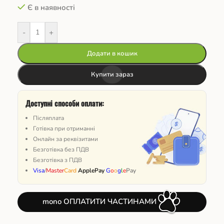
Є в наявності
-
+
Додати в кошик
Купити зараз
Доступні способи оплати:
Післяплата
Готівка при отриманні
Онлайн за реквізитами
Безготівка без ПДВ
Безготівка з ПДВ
Visa
/
Master
Card
ApplePay
G
o
o
g
l
e
Pay
mono ОПЛАТИТИ ЧАСТИНАМИ