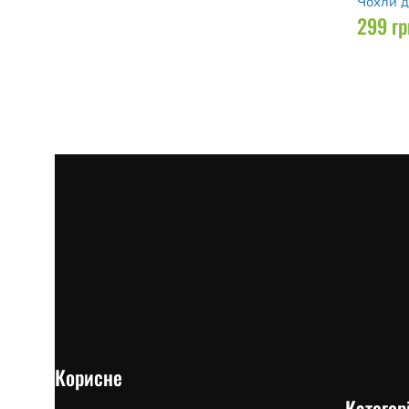
Чохли 
299
гр
Корисне
Категорі