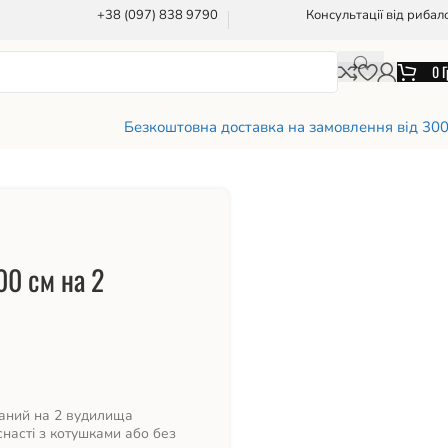
+38 (097) 838 9790
Консультації від рибал
0
Г
Безкоштовна доставка на замовлення від 30
00 см на 2
ваний на 2 вудилища
насті з котушками або без