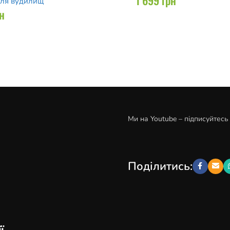
для вудилищ
н
Ми на Youtube – підписуйтесь
Поділитись:
ї