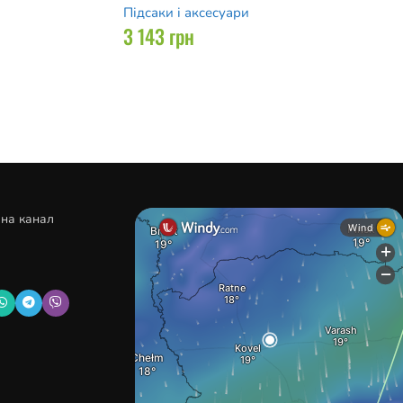
Підсаки і аксесуари
3 143
грн
 на канал