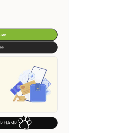
шик
аз
ТИНАМИ