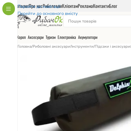
Каталог
Про нас
Риболовля
Клієнтам
Реклама
Контакти
Блог
Перейти до навігації
Перейти до основного вмісту
Короп
Аксесуари
Туризм
Електроніка
Акумулятори
Головна
/
Риболовні аксесуари
/
Інструменти
/
Підсаки і аксесуари