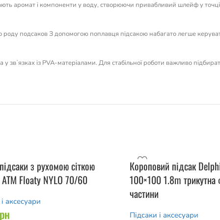
ють аромат і компоненти у воду, створюючи привабливий шлейф у точці л
го роду подсаков З допомогою поплавця підсакою набагато легше керувати
 та у звʼязках із PVA-матеріалами. Для стабільної роботи важливо підбира
підсаки з рухомою сіткою
Короповий підсак Delph
 ATM Floaty NYLO 70/60
100×100 1.8m трикутна
частини
 і аксесуари
грн
Підсаки і аксесуари