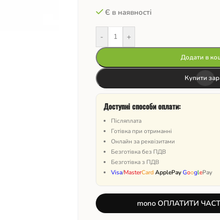
Є в наявності
-
+
Додати в ко
Купити зар
Доступні способи оплати:
Післяплата
Готівка при отриманні
Онлайн за реквізитами
Безготівка без ПДВ
Безготівка з ПДВ
Visa
/
Master
Card
ApplePay
G
o
o
g
l
e
Pay
mono ОПЛАТИТИ ЧАС