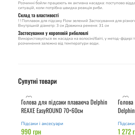
Розчинні бойли працюють як активна насадка: поступово відда
ситуацій, коли потрібна швидка реакція риби.
Склад та властивості
! ! Поплавок для підсаку Flow зелений Застосування для різно
Внутрішній діаметр: 3 см Довжина ременя: 31 см
Застосування у короповій риболовлі
Використовується як насадка на волосіні/баіті, у метод-фідері
розчинення залежно від температури води.
Супутні товари
Голова для підсаки плаваюча Delphin
Голова 
REAXE EasyROUND 70×60см
Delphin
Підсаки і аксесуари
Підсаки
990
грн
1 272