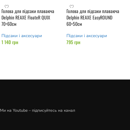
Голова для підсаки плаваюча
Голова для підсаки плаваюча
Delphin REAXE FloateR QUIX
Delphin REAXE EasyROUND
70×60см
60×50см
Підсаки і аксесуари
Підсаки і аксесуари
1 140
грн
795
грн
Додати в кошик
Додати в кошик
Ми на Youtube – підписуйтесь на канал