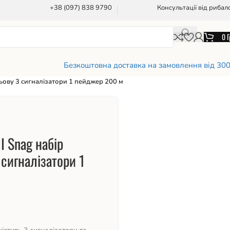
+38 (097) 838 9790
Консультації від рибал
0
Г
Безкоштовна доставка на замовлення від 30
льову 3 сигналізатори 1 пейджер 200 м
I Snag набір
 сигналізатори 1