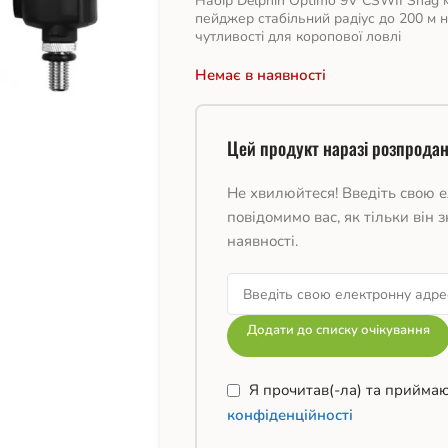
Набір Delphin Optimo 9V CSWII Snag м
пейджер стабільний радіус до 200 м 
чутливості для коропової ловлі
Немає в наявності
Цей продукт наразі розпродан
Не хвилюйтеся! Введіть свою е
повідомимо вас, як тільки він з
наявності.
Додати до списку очікування
Я прочитав(-ла) та прийма
конфіденційності