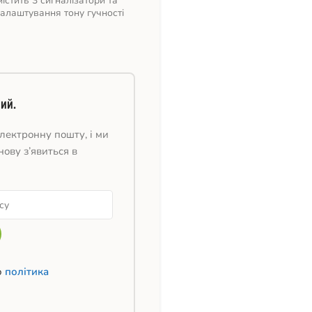
істить 3 сигналізатори та
налаштування тону гучності
ий.
лектронну пошту, і ми
нову з’явиться в
ю
політика