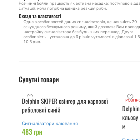
Розчинні бойли працюють як активна насадка: поступово відда
ситуацій, коли потрібна швидка реакція риби.
Склад та властивості
Одна з особливостей даних сигналізаторів, це наявність 20-
секундного безшумного режиму, який дозволяє Вам провод
настройку сигналізатора без будь-яких перешкод. Друга
особливість – установка до 6 рівнів чутливості в діапазоні 1,5
10,5 див.
Супутні товари
Delphin SKIPER свінгер для карпової
РОЗПР
Delphin
риболовлі синій
кльову 
Сигналізатори клювання
м
483
грн
Сигналі