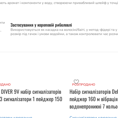
ють аромат і компоненти у воду, створюючи привабливий шлейф у точці л
ити
Застосування у короповій риболовлі
Використовується як насадка на волосіні/баіті, у метод-фідері та 
-
розмір під гачок і умови водойми, а також контролювати час роз
ОДАНО
РОЗПРОДАНО
 DIVER 9V набір сигналізаторів
Набір сигналізаторів De
3 сигналізатори 1 пейджер 150
пейджер 160 м вібрація
водонепроникні 7 кольо
затори клювання
Сигналізатори клювання