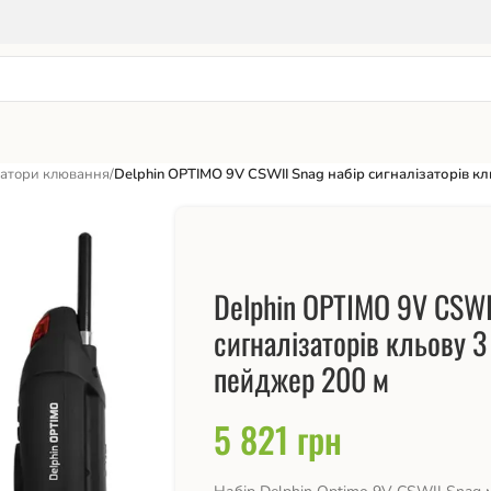
затори клювання
/
Delphin OPTIMO 9V CSWII Snag набір сигналізаторів к
Delphin OPTIMO 9V CSWI
сигналізаторів кльову 3
пейджер 200 м
5 821
грн