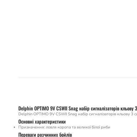
Delphin OPTIMO 9V CSWII Snag набір сигналізаторів кльову 
Delphin OPTIMO 9V CSWII Snag набір сигналізаторів кльову 3 
Основні характеристики
Призначення: ловля коропа та великої білої риби
Переваги розчинних бойлів