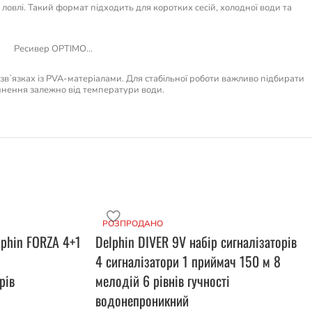
овлі. Такий формат підходить для коротких сесій, холодної води та
Ресивер OPTIMO…
у звʼязках із PVA-матеріалами. Для стабільної роботи важливо підбирати
чинення залежно від температури води.
РОЗПРОДАНО
lphin FORZA 4+1
Delphin DIVER 9V набір сигналізаторів
4 сигналізатори 1 приймач 150 м 8
рів
мелодій 6 рівнів гучності
водонепроникний