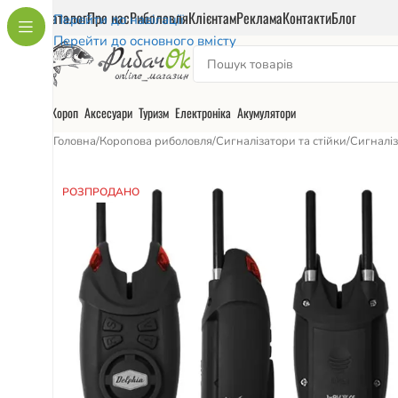
Каталог
Про нас
Риболовля
Клієнтам
Реклама
Контакти
Блог
Перейти до навігації
Перейти до основного вмісту
Короп
Аксесуари
Туризм
Електроніка
Акумулятори
Головна
/
Коропова риболовля
/
Сигналізатори та стійки
/
Сигналі
РОЗПРОДАНО