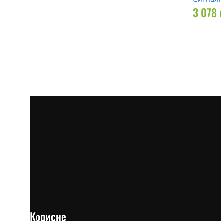
3 078
Корисне