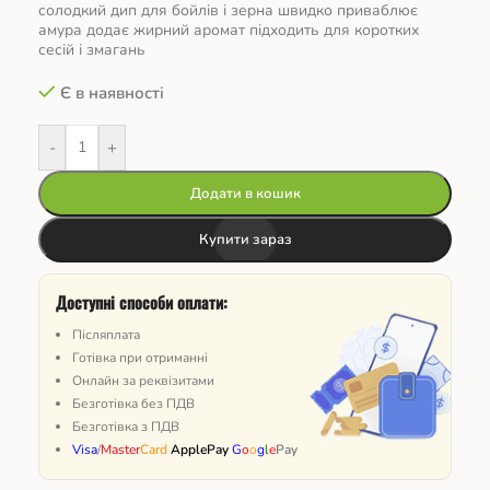
солодкий дип для бойлів і зерна швидко приваблює
амура додає жирний аромат підходить для коротких
сесій і змагань
Є в наявності
-
+
Додати в кошик
Купити зараз
Доступні способи оплати:
Післяплата
Готівка при отриманні
Онлайн за реквізитами
Безготівка без ПДВ
Безготівка з ПДВ
Visa
/
Master
Card
ApplePay
G
o
o
g
l
e
Pay