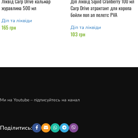
Ліквід Carp Drive кальмар
Діп ліквід Squid Cranberry 100 мл
журавлина 500 мл
Carp Drive атрактант для коропа
бойли поп ап пелетс PVA
Діп та ліквіди
165
грн
Діп та ліквіди
103
грн
Додати в кошик
Додати в кошик
Ми на Youtube – підписуйтесь на канал
Поділитись: