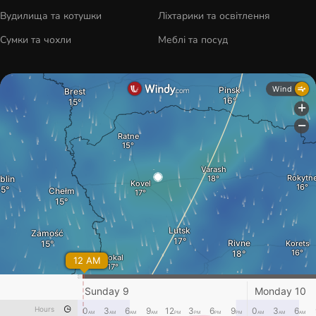
Вудилища та котушки
Ліхтарики та освітлення
Сумки та чохли
Меблі та посуд