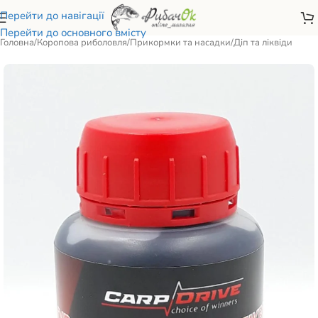
Перейти до навігації
Перейти до основного вмісту
Головна
/
Коропова риболовля
/
Прикормки та насадки
/
Діп та ліквіди