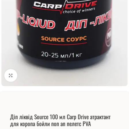
Натисніть, щоб збільшити
Діп ліквід Source 100 мл Carp Drive атрактант
для коропа бойли поп ап пелетс PVA