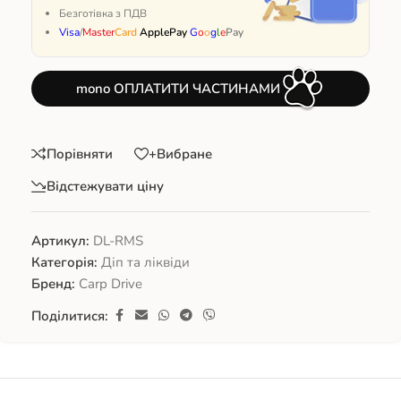
Безготівка з ПДВ
Visa
/
Master
Card
ApplePay
G
o
o
g
l
e
Pay
mono ОПЛАТИТИ ЧАСТИНАМИ
Порівняти
+Вибране
Відстежувати ціну
Артикул:
DL-RMS
Категорія:
Діп та ліквіди
Бренд:
Carp Drive
Поділитися: