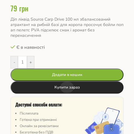
79
грн
Діп ліквід Source Carp Drive 100 мл збалансований
атрактант на рибній базі для коропа просочує бойли поп
ап пелетс PVA підсилює смак і аромат без
перенасичення
Є в наявності
-
+
Додати в кошик
Купити зараз
Доступні способи оплати:
Післяплата
Готівка при отриманні
Онлайн за реквізитами
Безготівка без ПДВ