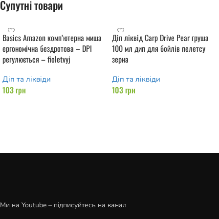
Супутні товари
Basics Amazon комп’ютерна миша
Діп ліквід Carp Drive Pear груша
ергономічна бездротова – DPI
100 мл дип для бойлів пелетсу
регулюється – fioletvyj
зерна
Діп та ліквіди
Діп та ліквіди
103
грн
103
грн
Додати в кошик
Додати в кошик
Ми на Youtube – підписуйтесь на канал